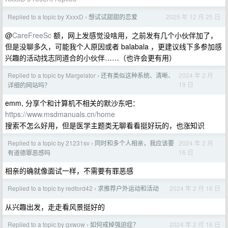
Replied to a topic by XxxxD
想试试甜甜的恋爱
2025 年 12 月 25 日
›
@
CareFreeSc
额，网上发感觉没啥用，之前发有几个小伙伴加了，
但是没聊多久，可能我个人原因或者 balabala ，更建议线下多参加感
兴趣的活动找志同道合的小伙伴……（也许会更有用）
Replied to a topic by Margelator
还有类似这种系统、清晰、
2024 年 2 月
›
19 日
详细的网站吗？
emm, 分享个和计算机不相关的默沙东吧：
https://www.msdmanuals.cn/home
搜索不怎么好用，但是医学主题类无聊看看挺好玩的，也涨知识
Replied to a topic by 21231sv
同时和多个人相亲，我应该要
2024 年 2 月
›
16 日
有道德罪恶感吗
相亲的确就像面试一样，不需要有罪恶感
Replied to a topic by redford42
求推荐户外运动和活动
2024 年 2 月 16 日
›
从兴趣出发，走走看风景挺好的
Replied to a topic by gxwow
如何戒掉强迫症？
2024 年 2 月 16 日
›