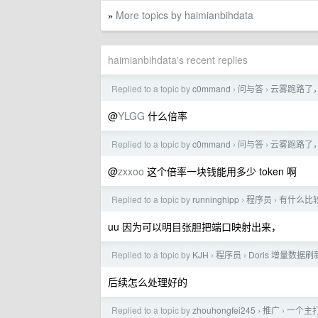
More topics by haimianbihdata
»
haimianbihdata's recent replies
Replied to a topic by
c0mmand
问与答
云雾跑路了
›
›
@
YLGG
什么倍率
Replied to a topic by
c0mmand
问与答
云雾跑路了
›
›
@
zxxoo
这个倍率一块钱能用多少 token 啊
Replied to a topic by
runninghipp
程序员
有什么比
›
›
uu 因为可以明目张胆把端口映射出来，
Replied to a topic by
KJH
程序员
Doris 增量数据
›
›
后续怎么处理好的
Replied to a topic by
zhouhongfei245
推广
一个主打高
›
›