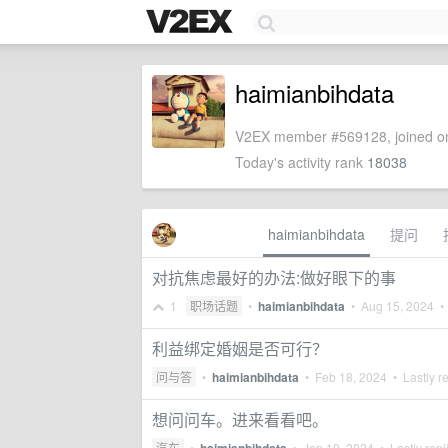
haimianbihdata
V2EX member #569128, joined on
Today's activity rank
18038
haimianbihdata
提问
对抗焦虑最好的办法:做好眼下的事
1
职场话题
•
haimianbihdata
•
Aug 15, 2024
• 
利益绑定婚姻是否可行？
问与答
•
haimianbihdata
•
Feb 18, 2024
• Lastly r
想问问车。进来看看吧。
汽车
•
•
Jan 19, 2024
• Lastly repl