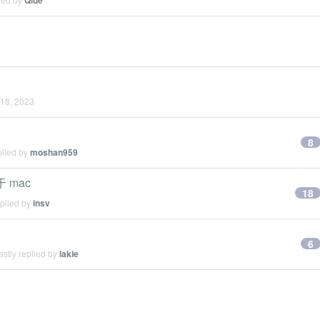
Qiue
18, 2023
8
plied by
moshan959
 mac
18
eplied by
insv
6
stly replied by
lakie