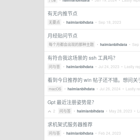
haimianbihdata
有无内推节点
无要点
•
haimianbihdata
•
Sep 18, 2023
月经贴问节点
每个月都会出现的那种主题
•
haimianbihdata
•
Sep 
有符合我这场景的 ssh 工具吗？
问与答
•
haimianbihdata
•
Jul 24, 2023
• Lastly re
看到今日推荐的 win 帖子还不错。想问关于
macOS
•
haimianbihdata
•
Jul 26, 2024
• Lastly r
Gpt 最近注册姿势是？
2
问与答
•
haimianbihdata
•
May 28, 2023
• La
求机架式服务器推荐
问与答
•
haimianbihdata
•
Feb 24, 2023