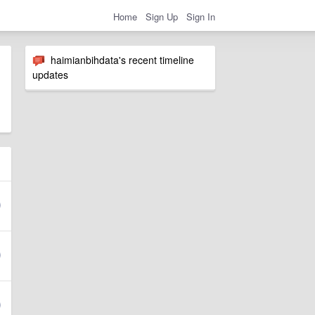
Home
Sign Up
Sign In
haimianbihdata's recent timeline
updates