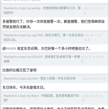
Replied to a topic by seafog
邻居家狗每天都要叫几次，算
2025 年 12 月 2
›
日
扰民吗？
多报警就行了，吵你一次你就报警一次，都是辅警，他们觉得麻烦自
然就会想办法解决。
Replied to a topic by xzg1993
各位大佬们，第一次去日本应
2025 年 11 月
›
19 日
该怎么玩。
@
klo424
肯定东京近啊，大巴好像一个多小时吧我也忘了。
Replied to a topic by PEALFK
原来我们生来就不是一条赛
2025 年 10 月 29
›
日
道啊
比族的比瘾又犯了是吧
Replied to a topic by piller
陌生人祝我一声生日快乐吧
2025 年 9 月 2 日
›
生日快乐，今天也是我生日。
Replied to a topic by tthem
半夜起夜，是否意味着肾不好
2025 年 8 月 26
›
日
呢？
可能就是膀胱炎，尿路感染之类的，去个正经医院开点药就行。去看