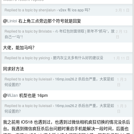
Replied to a topic by shenjialun
v2ex 有 ios app 吗？
3 月 1 日
›
@
Linioi
右上角三点旁边那个符号就是回复
Replied to a topic by Brixlabs
🐴 年红包封面领取 | 新年不“抓马”，放
2 月 13
›
日
自己一“马”！
大佬，能加马吗？
Replied to a topic by ysicing
屋内灰尘太多有什么好的建议没
1 月 11 日
›
同求好方法
Replied to a topic by liuleisail
16mp,ios26.2 杀后台严重，大家是如
1 月 3
›
日
何设置的？
@
WJan
机型也是 16pm
Replied to a topic by liuleisail
16mp,ios26.2 杀后台严重，大家是如
1 月 3
›
日
何设置的？
我之前用 iOS18 也遇到过，也遇到过微信相机疯狂切换的情况没杀后
台。我遇到微信疯狂杀后台问题时重启手机能解决一段时间，后面也