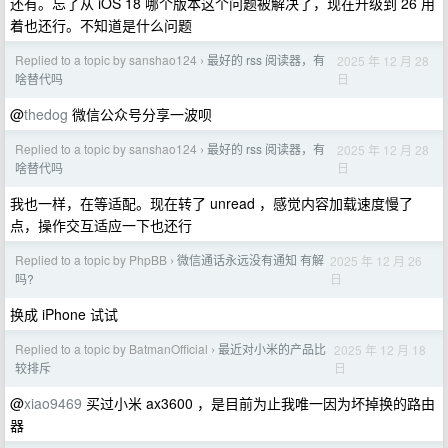
还有。忘了从 iOS 18 哪个版本这个问题被解决了，现在升级到 26 用
着也还行。不知道是什么问题
Replied to a topic by sanshao124
最好的 rss 阅读器，有
2025 年 12 月 28
›
日
啥替代吗
@
thedog
微信公众号分享一波呗
Replied to a topic by sanshao124
最好的 rss 阅读器，有
2025 年 12 月 28
›
日
啥替代吗
我也一样，在等适配。现在转了 unread ，感觉内容加载速度慢了
点，操作交互适应一下也还行
Replied to a topic by PhpBB
微信通话永远没有通知 有解
2025 年 12 月 26
›
日
吗?
换成 iPhone 试试
Replied to a topic by BatmanOfficial
最近对小米的产品比
2025 年 12 月 18
›
日
较排斥
@
xiao9469
买过小米 ax3600 ，是目前为止我唯一因为坏掉换的路由
器