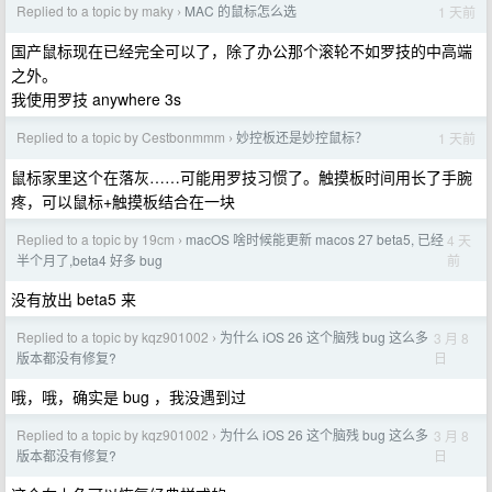
Replied to a topic by maky
MAC 的鼠标怎么选
1 天前
›
国产鼠标现在已经完全可以了，除了办公那个滚轮不如罗技的中高端
之外。
我使用罗技 anywhere 3s
Replied to a topic by Cestbonmmm
妙控板还是妙控鼠标？
1 天前
›
鼠标家里这个在落灰……可能用罗技习惯了。触摸板时间用长了手腕
疼，可以鼠标+触摸板结合在一块
Replied to a topic by 19cm
macOS 啥时候能更新 macos 27 beta5, 已经
4 天
›
前
半个月了,beta4 好多 bug
没有放出 beta5 来
Replied to a topic by kqz901002
为什么 iOS 26 这个脑残 bug 这么多
3 月 8
›
日
版本都没有修复?
哦，哦，确实是 bug ，我没遇到过
Replied to a topic by kqz901002
为什么 iOS 26 这个脑残 bug 这么多
3 月 8
›
日
版本都没有修复?