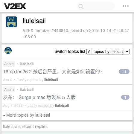
liuleisail
V2EX member #446810, joined on 2019-10-14 21:46:47
+08:00
Switch topics list
Apple
•
liuleisail
16mp,ios26.2 杀后台严重，大家是如何设置的？
11
Jan 4 • Lastly replied by
liuleisail
Apple
•
liuleisail
发车： Surge 5 mac 版发车 5 人版
1
Aug 7, 2023 • Lastly replied by
liuleisail
More topics by liuleisail
»
liuleisail's recent replies