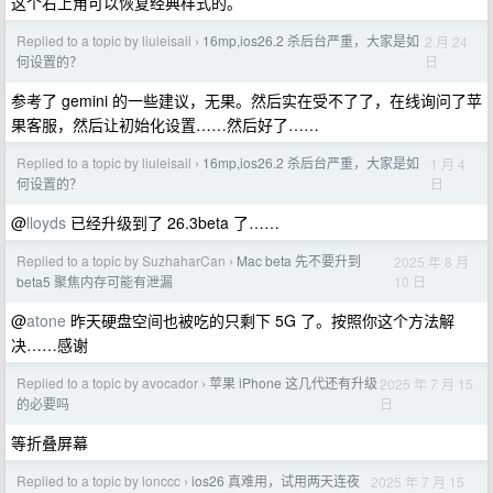
这个右上角可以恢复经典样式的。
Replied to a topic by liuleisail
16mp,ios26.2 杀后台严重，大家是如
2 月 24
›
日
何设置的？
参考了 gemini 的一些建议，无果。然后实在受不了了，在线询问了苹
果客服，然后让初始化设置……然后好了……
Replied to a topic by liuleisail
16mp,ios26.2 杀后台严重，大家是如
1 月 4
›
日
何设置的？
@
lloyds
已经升级到了 26.3beta 了……
Replied to a topic by SuzhaharCan
Mac beta 先不要升到
2025 年 8 月
›
10 日
beta5 聚焦内存可能有泄漏
@
atone
昨天硬盘空间也被吃的只剩下 5G 了。按照你这个方法解
决……感谢
Replied to a topic by avocador
苹果 iPhone 这几代还有升级
2025 年 7 月 15
›
日
的必要吗
等折叠屏幕
Replied to a topic by lonccc
ios26 真难用，试用两天连夜
2025 年 7 月 15
›