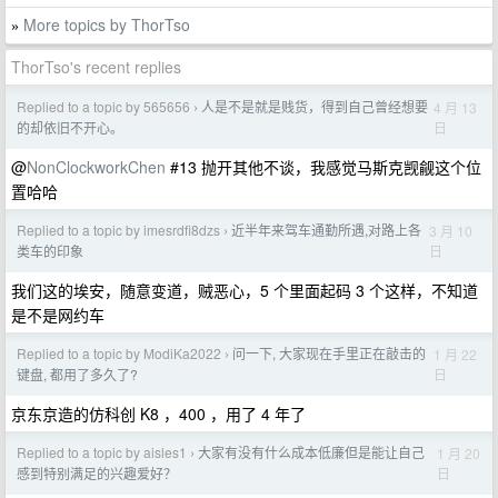
More topics by ThorTso
»
ThorTso's recent replies
Replied to a topic by 565656
人是不是就是贱货，得到自己曾经想要
4 月 13
›
日
的却依旧不开心。
@
NonClockworkChen
#13 抛开其他不谈，我感觉马斯克觊觎这个位
置哈哈
Replied to a topic by imesrdfi8dzs
近半年来驾车通勤所遇,对路上各
3 月 10
›
日
类车的印象
我们这的埃安，随意变道，贼恶心，5 个里面起码 3 个这样，不知道
是不是网约车
Replied to a topic by ModiKa2022
问一下, 大家现在手里正在敲击的
1 月 22
›
日
键盘, 都用了多久了?
京东京造的仿科创 K8 ，400 ，用了 4 年了
Replied to a topic by aisles1
大家有没有什么成本低廉但是能让自己
1 月 20
›
日
感到特别满足的兴趣爱好？