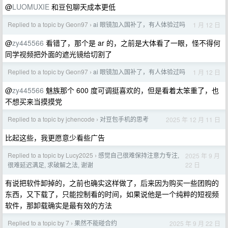
@
LUOMUXIE
和豆包聊天成本更低
Replied to a topic by Geon97
ai 眼镜加入国补了，有人体验过吗
1 月 12 日
›
@
zy445566
看错了，那个是 ar 的，之前是大体看了一眼，怪不得何
同学视频把外面的遮光镜给切割了
Replied to a topic by Geon97
ai 眼镜加入国补了，有人体验过吗
1 月 12 日
›
@
zy445566
魅族那个 600 度可调挺喜欢的，但是看着太笨重了，也
不想买来当摸摸党
Replied to a topic by jchencode
对豆包手机的思考
2025 年 12 月 11 日
›
比起这些，我更愿意少看些广告
Replied to a topic by Lucy2025
感觉自己很难保持注意力专注,
2025 年 9 月
›
22 日
很难延迟满足, 求破解之法, 谢谢
有说把软件卸掉的，之前也确实这样做了，后来因为购买一些团购的
东西，又下载了，只能控制看的时间，如果说他是一个纯粹的短视频
软件，那卸载确实是最有效的方法
Replied to a topic by 7
果然不能碰合约
2025 年 9 月 22 日
›