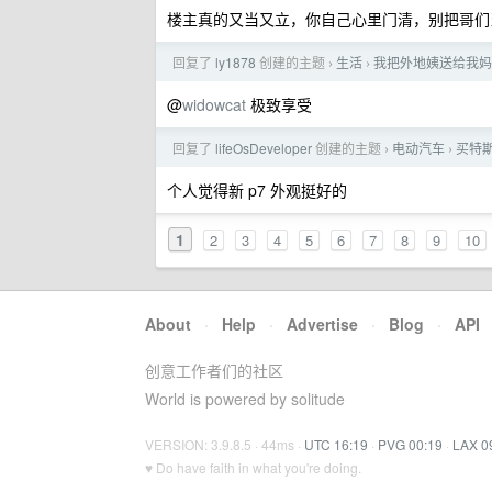
楼主真的又当又立，你自己心里门清，别把哥们
回复了
ly1878
创建的主题
生活
我把外地姨送给我妈
›
›
@
widowcat
极致享受
回复了
lifeOsDeveloper
创建的主题
电动汽车
买特斯
›
›
个人觉得新 p7 外观挺好的
1
2
3
4
5
6
7
8
9
10
About
·
Help
·
Advertise
·
Blog
·
API
创意工作者们的社区
World is powered by solitude
VERSION: 3.9.8.5 · 44ms ·
UTC 16:19
·
PVG 00:19
·
LAX 0
♥ Do have faith in what you're doing.