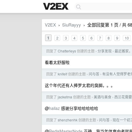
V2EX
SiuRayyy
全部回复第 1 页 / 共 6
›
›
1
2
3
4
5
6
7
8
9
10
回复了
Chatterleys
创建的主题
分享发现
最近搬家
›
›
看着太舒服啦
回复了
knifelf
创建的主题
问与答
有没有人觉得罗老师
›
›
这个年代还有人捧罗太君的臭脚。。。
回复了
jacketma
创建的主题
美酒与美食
西兰花需要
›
›
@
hailaz
感谢分享哈哈哈哈哈
回复了
shenzhenhk
创建的主题
问与答
现在一个初三
›
›
@
RedisMasterNode
正确，我当年体育中考就是 3