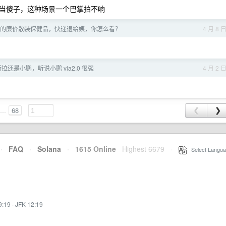
当傻子，这种场景一个巴掌拍不响
的廉价散装保健品，快递退给姨，你怎么看？
4 月 8 
拉还是小鹏，听说小鹏 vla2.0 很强
4 月 2 
...
68
❮
❯
·
FAQ
·
Solana
·
1615 Online
Highest 6679
·
Select Langua
9:19
·
JFK 12:19