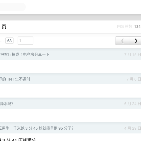
8 页
回复总数
134
...
68
❮
❯
，把客厅搞成了电竞房分享一下
7 月 15 
的 TNT 生不逢时
7 月 6 
焯水吗？
6 月 24 
男生一千米跑 3 分 45 秒就能拿到 95 分了？
4 月 29 
 分 44 压线满分