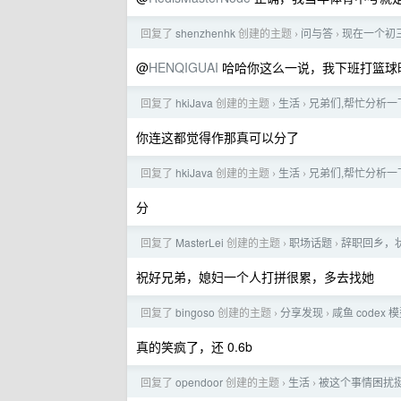
回复了
shenzhenhk
创建的主题
问与答
现在一个初三
›
›
@
HENQIGUAI
哈哈你这么一说，我下班打篮球时
回复了
hkiJava
创建的主题
生活
兄弟们,帮忙分析一
›
›
你连这都觉得作那真可以分了
回复了
hkiJava
创建的主题
生活
兄弟们,帮忙分析一
›
›
分
回复了
MasterLei
创建的主题
职场话题
辞职回乡，
›
›
祝好兄弟，媳妇一个人打拼很累，多去找她
回复了
bingoso
创建的主题
分享发现
咸鱼 codex 
›
›
真的笑疯了，还 0.6b
回复了
opendoor
创建的主题
生活
被这个事情困扰
›
›