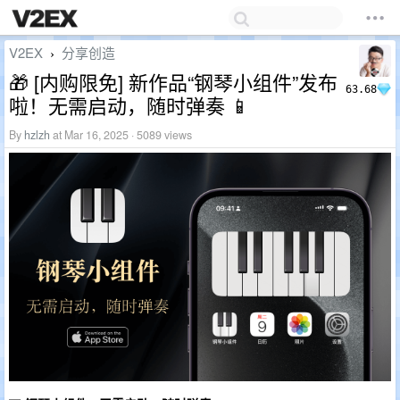
V2EX
分享创造
›
🎁 [内购限免] 新作品“钢琴小组件”发布
63.68
啦！无需启动，随时弹奏 📱
By
hzlzh
at Mar 16, 2025 · 5089 views