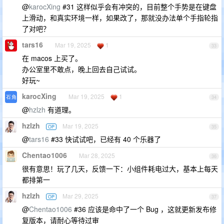
@
karocXing
#31 这样似乎会有冲突的，目前整个手势是在键盘
上滑动，和真实环境一样，如果改了，那就没办法单个手指轮指
了对吧？
tars16
Mar 19, 2025
1
33
在 macos 上买了。
办公室里不敢点，晚上回去自己试试。
好玩~
karocXing
Mar 19, 2025
1
34
@
hzlzh
有道理。
hzlzh
Mar 19, 2025
OP
35
@
tars16
#33 快试试吧，已经有 40 个乐器了
Chentao1006
Mar 28, 2025
36
很有意思！玩了几天，反馈一下：小组件耗电过大，基本上每天
都排第一
hzlzh
Mar 29, 2025
OP
37
@
Chentao1006
#36 应该是命中了一个 Bug ，这就更新发布修
复版本，请耐心等待过审