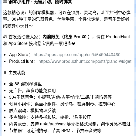
🎹
钢琴小组件 - 无需启动，随时弹奏
这款精心设计的钢琴模拟器，可以在锁屏、灵动岛，甚至控制中心弹
琴。30+种丰富的乐器音色、丝滑手感、个性化定制，是音乐爱好者
的随身小玩具～
🎁 首发活动送大家：
内购限免（终身 Pro ¥0 ）
，请在 ProductHunt
和 App Store 投出您宝贵的一票吧🔝❤️
App Store：
https://apps.apple.com/app/cn/id6450440460
ProductHunt：
https://www.producthunt.com/posts/piano-widget
📱 主要功能
全 88 键钢琴键盘
无广告，超多功能免费用
30+乐器音色：小提琴/吉他/古筝/竹笛/二胡/卡祖笛等等
创意小组件：桌面小组件、灵动岛、锁屏钢琴、控制中心
触点震动，模拟物理反馈
多点触控：支持多指和弦、轮指、轻/重按压
内置录音：支持 m4a/aac/wav 等无损格式录制，创作灵感不错过
节拍器：可定制拍号、节奏 BPM 、节拍器音效等