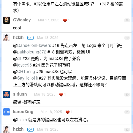
有个需求：可以让用户左右滑动键盘区域吗？ （同 2 楼的需
求）
GWesley
Mar 17, 2025
1
28
cool
hzlzh
Mar 18, 2025
OP
29
@
DandelionFlowers
#16 先点击左上角 Logo 来个叮叮当吧
@
pakholeung372
#18 谢谢喜欢，极简 UI
@
clf
#22 是的，为 macOS 做了兼容
@
joyce95
#24 因为花了铜币呀
@
CHTuring
#25 macOS 也可以
@
SayHelloHi
#27 其实我没太理解，能否具体说说，目前界面
正上方的滑轨就可以移动键盘区域，这样还不够吗？
siriusn
Mar 18, 2025
1
30
感谢~好看好玩
karocXing
Mar 18, 2025
1
31
@
hzlzh
就是弹的键盘区也可以左右滑动。
hzlzh
Mar 19, 2025
OP
32