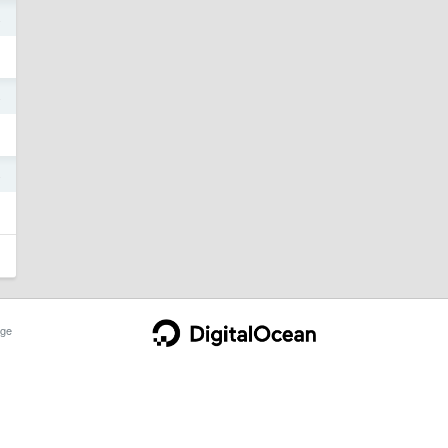
4
4
4
ge