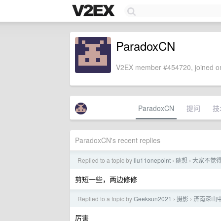
ParadoxCN
V2EX member #454720, joined on
ParadoxCN
提问
技
ParadoxCN's recent replies
Replied to a topic by
liu11onepoint
随想
大家不觉
›
›
剪短一些，两边修修
Replied to a topic by
Geeksun2021
摄影
济南深山
›
›
厉害