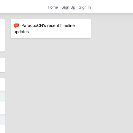
Home
Sign Up
Sign In
ParadoxCN's recent timeline
updates
3
5