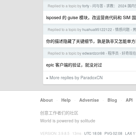
Replied to a topic by
forty
问与答
求教： 2024 国
›
›
lsposed 的 guise 模块，改运营商代码和 SIM 
Replied to a topic by
huahua95122122
情感问题
›
›
你的描述隐藏了关键细节，孰是孰非又怎能单方
Replied to a topic by
edwardzcn98
程序员
好奇现在
›
›
epic 客户端的验证，就没对过
More replies by ParadoxCN
»
About
·
Help
·
Advertise
·
Blog
·
API
创意工作者们的社区
World is powered by solitude
VERSION: 3.9.8.5 · 13ms ·
UTC 18:08
·
PVG 02:08
·
LAX 1