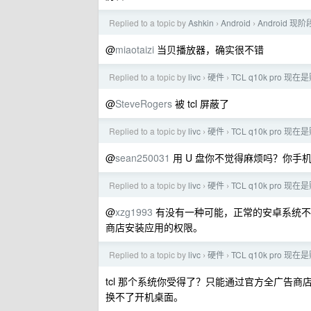
Replied to a topic by
Ashkin
Android
Android
›
›
@
miaotaizi
当贝播放器，确实很不错
Replied to a topic by
livc
硬件
TCL q10k pro 
›
›
@
SteveRogers
被 tcl 屏蔽了
Replied to a topic by
livc
硬件
TCL q10k pro 
›
›
@
sean250031
用 U 盘你不觉得麻烦吗？你手
Replied to a topic by
livc
硬件
TCL q10k pro 
›
›
@
xzg1993
有没有一种可能，正常的安卓系统不是
商店安装应用的权限。
Replied to a topic by
livc
硬件
TCL q10k pro 
›
›
tcl 那个系统你受得了？只能通过官方全广告商
换不了开机桌面。