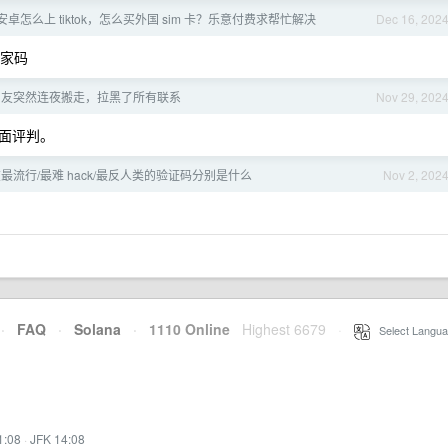
内安卓怎么上 tiktok，怎么买外国 sim 卡？乐意付费求帮忙解决
Dec 16, 202
国家码
男友突然连夜搬走，拉黑了所有联系
Nov 29, 202
面评判。
最流行/最难 hack/最反人类的验证码分别是什么
Nov 2, 202
·
FAQ
·
Solana
·
1110 Online
Highest 6679
·
Select Langua
1:08
·
JFK 14:08