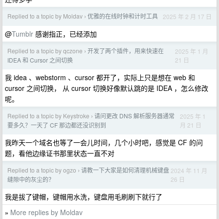
Replied to a topic by Moldav
优雅的在线时钟和计时工具
2025 年 2 月 17 日
›
@
Tumblr
感谢指正，已经添加
Replied to a topic by qczone
开发了两个插件，用来快速在
2025 年 1 月
›
21 日
IDEA 和 Cursor 之间切换
我 idea 、webstorm 、cursor 都开了，实际上只是想在 web 和
cursor 之间切换， 从 cursor 切换好像默认跳的是 IDEA ，怎么修改
呢。
Replied to a topic by Keystroke
请问更改 DNS 解析服务器通常
2025 年 1
›
月 21 日
要多久？一天了 CF 那边都还没识别到
我昨天一个域名也等了一会儿时间，几个小时吧，感觉是 CF 的问
题，看他边缘证书那里状态一直不对
Replied to a topic by ogzo
请教一下大家是如何清理机械键盘
2024 年 11 月
›
26 日
缝隙中的灰尘的？
我是拔了键帽，键帽用水洗，键盘用毛刷刷下就行了
More replies by Moldav
»