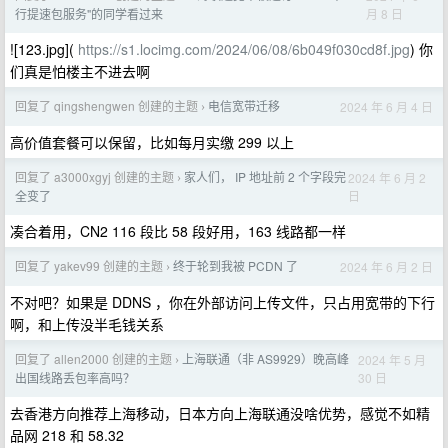
月 8 日
行提速包服务"的同学看过来
![123.jpg](
https://s1.locimg.com/2024/06/08/6b049f030cd8f.jpg
) 你
们真是怕楼主不进去啊
回复了 qingshengwen 创建的主题
电信宽带迁移
2024 年 6 月 4 日
›
高价值套餐可以保留，比如每月实缴 299 以上
回复了 a3000xgyj 创建的主题
家人们， IP 地址前 2 个字段完
2024 年 6 月 2
›
日
全变了
凑合着用，CN2 116 段比 58 段好用，163 线路都一样
回复了 yakev99 创建的主题
终于轮到我被 PCDN 了
2024 年 6 月 2 日
›
不对吧？如果是 DDNS ，你在外部访问上传文件，只占用宽带的下行
啊，和上传没半毛钱关系
回复了 allen2000 创建的主题
上海联通（非 AS9929）晚高峰
2024 年 5 月
›
30 日
出国线路丢包率高吗？
去香港方向推荐上海移动，日本方向上海联通没啥优势，感觉不如精
品网 218 和 58.32