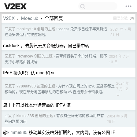
V2EX
Moeclub
全部回复
回复总数
34
›
›
回复了 monkey110 创建的主题
todesk 免费版已经不再支持远
2024 年 7 月
›
21 日
控免安装运行的被控端咯。
rustdesk ，去腾讯云买台服务器，自己搭中转
回复了 ProvinceV 创建的主题
宽带师傅装了个户外终端，说不
2024 年 7 月
›
13 日
支持小米路由器拨号
IPoE 接入吗？认 mac 和 sn
2024 年
回复了 7789aa900 创建的主题
为什么现在网上的 ipv6 直播源都是
›
7 月 12
移动的，现在部分地区非移动的看移动 v6 直播源会卡顿限速。
日
恩山上可以找本地运营商的 IPTV 源
回复了 kimme885 创建的主题
有没有坐标无锡的移动用户有
2024 年 6 月
›
26 日
些问题想询问
@
kimme885
移动其实没啥好折腾的，大内网，没有公网 IP