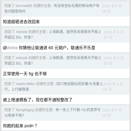
回复了 kimme885 创建的主题
有没有坐标无锡的移动用户有
2024 年 6 月
›
26 日
些问题想询问
知道超密进去改回来
回复了 redcats 创建的主题
上海联通，居然告诉我每天不能上
2024 年 6 月
›
25 日
传超过 5G，你谁？
@
zictos
你猜他让联通退 60 元销户，联通乐不乐意
回复了 redcats 创建的主题
上海联通，居然告诉我每天不能上
2024 年 6 月
›
24 日
传超过 5G，你谁？
正常使用一天 5g 也不够
回复了 newtonMiku 创建的主题
四川电信疑似因多播/大流量上
2024 年 6 月
›
24 日
行，上行被限速
被上限速模板了，现在都不通知整改了
回复了 flyingbigpig 创建的主题
有一条上下行都 1G 的宽带可
2024 年 6 月
›
24 日
以用来干啥?
你跑的起来 pcdn ？