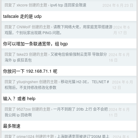
回复了 xkcore 创建的主题
ipv6 tcp 连回家会限速
2024 年 6 月 23 日
›
tailscale 走的是 udp
回复了 CNWolF 创建的主题
请教下网络大佬，用家庭宽带搭建游
2024 年 6
›
月 17 日
戏服，个别玩家出现跳 PING 问题。
你可以增加一条联通宽带，组 bgp
回复了 fake23 创建的主题
又被电信偷偷强制云宽带 导致部分
2024 年 6 月
›
16 日
海外 ip 疯狂丢包
你放问一下 192.168.71.1 呢
回复了 yiluqingshen 创建的主题
移动光猫 H2-3E， TELNET #
2024 年 6 月
›
12 日
权限后，不支持修改修改化参数
输入 ？或者 help
回复了 9527zxx 创建的主题
一月不到跑了 20tb 上行 会不会把
2024 年 6 月
›
11 日
我公网 ip 回收啊
最多限速
回复了 crime1024 创建的主题
上海联通宽带被退订"200M 单上
2024 年 6
›