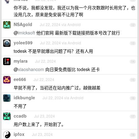
你不说，我都没发现，我还以为我一个月次数跟时长用完了，也
没用几次，原来是免安装不让用了啊
NSAgold
Jul 22, 2024 via Android
12
@
imicksoft
他们官网 最新版下载链接把版本号改了就行
yolee599
Jul 22, 2024 via Android
13
todesk 不是早就爆出问题了吗？还有人用
mylara
Jul 22, 2024
14
@
xiaoshancom
向日葵免费版比 todesk 还卡
ee666
Jul 22, 2024
15
早就不用了，当初还在站内推广过，越做越差
idkbungle
Jul 22, 2024 via Android
16
不用了
ccadb
Jul 23, 2024
17
用户数上来了，开始割了。
ipfox
Jul 23, 2024
18