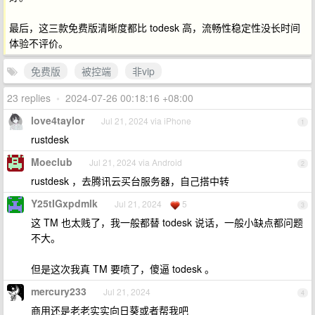
最后，这三款免费版清晰度都比 todesk 高，流畅性稳定性没长时间
体验不评价。
免费版
被控端
非vip
23 replies
•
2024-07-26 00:18:16 +08:00
love4taylor
Jul 21, 2024 via iPhone
1
rustdesk
Moeclub
Jul 21, 2024 via Android
2
rustdesk ，去腾讯云买台服务器，自己搭中转
Y25tIGxpdmlk
Jul 21, 2024
5
3
这 TM 也太贱了，我一般都替 todesk 说话，一般小缺点都问题
不大。
但是这次我真 TM 要喷了，傻逼 todesk 。
mercury233
Jul 21, 2024
4
商用还是老老实实向日葵或者帮我吧