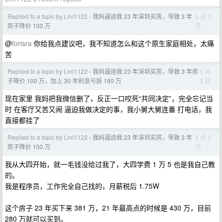
Replied to a topic by Lini1122
我妈逼迫我 23 年深圳买房，导致 3 年
5 月 3
›
日
房子降价 100 万
@
forisra
你给我点建议吧，我不知道怎么和这个原生家庭相处，太痛
苦
Replied to a topic by Lini1122
我妈逼迫我 23 年深圳买房，导致 3 年房
5 月
›
3 日
子降价 100 万，加上 30 年利息亏损 180 万
现在家里 我妈把我微信删了，反正一口咬死“共同决定”，完全忘记当
时 在客厅又苦又闹 逼迫我做决定的事，我小舅大舅连番 打电话，我
直接都挂了
Replied to a topic by Lini1122
我妈逼迫我 23 年深圳买房，导致 3 年
5 月 3
›
日
房子降价 100 万
我从大四开始，就一毛钱没给过我了，大四学费 1 万 5 也是我自己教
的。
我是程序员，工作完全自己找的，月薪税后 1.75W
这个房子 23 年买下来 381 万，21 年最高点的时候是 430 万，目前
280 万就可以买到。