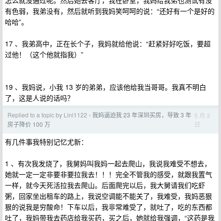
怎么就没通过呢。然后她去客厅，我在卧室，我妈给我弟也测试有没
有色弱，我弟没有，然后就听到我妈笑呵呵的说：“还好有一个是好的
哈哈”。
17 、我弟高中，正在长个子，我妈就给他说：“赶紧好好吃饭，要超
过他！（这个他就指我）”
19 、我妈说，小我 13 岁的弟弟，应该他给我当哥哥。我真不明白
了，这是人说的话吗？
Replied to a topic by Lini1122
我妈逼迫我 23 年深圳买房，导致 3 年
5 月 3
›
日
房子降价 100 万
有几件事我特别记忆尤新：
1 、有次我发烧了，我舅妈叫我妈一起去爬山，我说我难受不想去，
她就一定一定非要非要拉我去！！！完全不管我的感受，就跟我置气
一样，就今天死活拉我去爬山。后面爬完以后，我大舅请我们吃虾
粥，回家坐出租车的路上，我说空调能不能关了，我难受，我妈恶狠
狠的说我是穷酸命！下车以后，我非常难受了，就吐了，吃的东西都
吐了，我妈带我去药店给我买药，买之后，她就给我强调，“这药是我