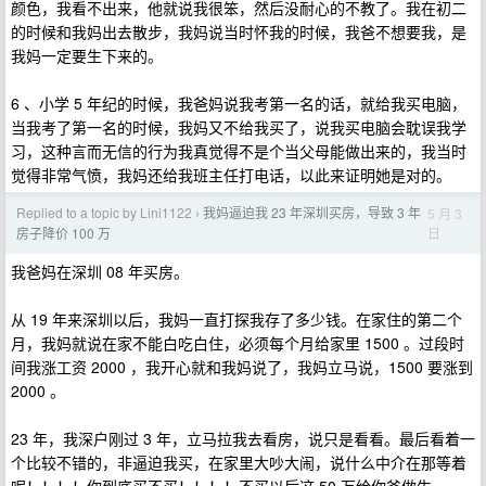
颜色，我看不出来，他就说我很笨，然后没耐心的不教了。我在初二
的时候和我妈出去散步，我妈说当时怀我的时候，我爸不想要我，是
我妈一定要生下来的。
6 、小学 5 年纪的时候，我爸妈说我考第一名的话，就给我买电脑，
当我考了第一名的时候，我妈又不给我买了，说我买电脑会耽误我学
习，这种言而无信的行为我真觉得不是个当父母能做出来的，我当时
觉得非常气愤，我妈还给我班主任打电话，以此来证明她是对的。
Replied to a topic by Lini1122
我妈逼迫我 23 年深圳买房，导致 3 年
5 月 3
›
日
房子降价 100 万
我爸妈在深圳 08 年买房。
从 19 年来深圳以后，我妈一直打探我存了多少钱。在家住的第二个
月，我妈就说在家不能白吃白住，必须每个月给家里 1500 。过段时
间我涨工资 2000 ，我开心就和我妈说了，我妈立马说，1500 要涨到
2000 。
23 年，我深户刚过 3 年，立马拉我去看房，说只是看看。最后看着一
个比较不错的，非逼迫我买，在家里大吵大闹，说什么中介在那等着