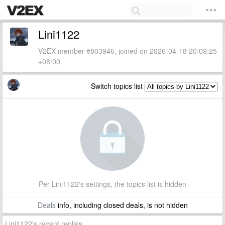
Lini1122
V2EX member #803946, joined on 2026-04-18 20:09:25
+08:00
Switch topics list
Per Lini1122's settings, the topics list is hidden
Deals
info, including closed deals, is not hidden
Lini1122's recent replies