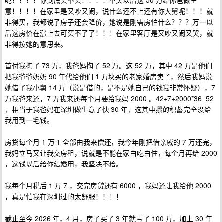
呢！！！！你到底买不买！！！！不买以后这 50 万给你爸做生
意！！！！在家里是又吵又闹，说什么还不上还有你大舅呢！！！就
非得买，我都说了房子还会降价，她说是刚需房怕什么？？？万一以
后这房价在涨上去可买不了了！！！在家里客厅是又吵又闹又哭，就
非得按她的意思来。
首付我掏了 73 万，我爸妈掏了 52 万。这 52 万，其中 42 万是他们
把我爷爷奶奶 90 年代给他们 1 万块买的老家婚房卖了，然后我妈说
她借了我小舅 14 万（说是借的，是不是她自己的钱我非常怀疑），7
万我爸来还，7 万我来还每个月要给我妈 2000 。42+7+2000*36=52
，相当于我爸妈在深圳做生意了快 30 年，这其中攒的积蓄完全没给
我用到一毛钱。
房贷每个月 1 万 1 全部由我来偿还，我今年刚把借亲戚的 7 万还完，
我妈立马又让我交房租，说就是不能在家白吃白住，每个月再给 2000
，这钱以后给你结婚用，我坚决不给。
我每个月税后 1 万 7 ，交完房贷还有 6000 ，我妈还让我给他 2000
，真是怕我在深圳过的太舒服！！！！
截止至今 2026 年，4 月，房子买了 3 年就亏了 100 万，加上 30 年