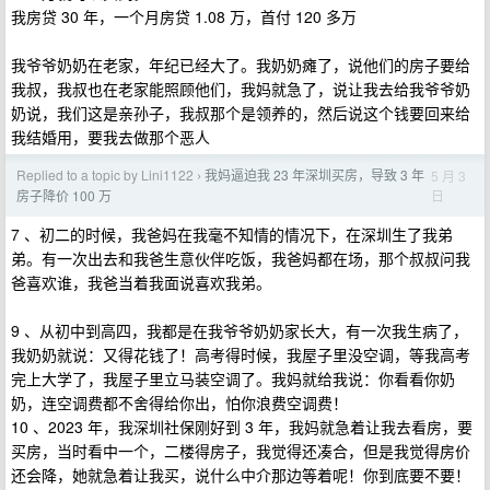
我房贷 30 年，一个月房贷 1.08 万，首付 120 多万
我爷爷奶奶在老家，年纪已经大了。我奶奶瘫了，说他们的房子要给
我叔，我叔也在老家能照顾他们，我妈就急了，说让我去给我爷爷奶
奶说，我们这是亲孙子，我叔那个是领养的，然后说这个钱要回来给
我结婚用，要我去做那个恶人
Replied to a topic by Lini1122
我妈逼迫我 23 年深圳买房，导致 3 年
5 月 3
›
日
房子降价 100 万
7 、初二的时候，我爸妈在我毫不知情的情况下，在深圳生了我弟
弟。有一次出去和我爸生意伙伴吃饭，我爸妈都在场，那个叔叔问我
爸喜欢谁，我爸当着我面说喜欢我弟。
9 、从初中到高四，我都是在我爷爷奶奶家长大，有一次我生病了，
我奶奶就说：又得花钱了！高考得时候，我屋子里没空调，等我高考
完上大学了，我屋子里立马装空调了。我妈就给我说：你看看你奶
奶，连空调费都不舍得给你出，怕你浪费空调费！
10 、2023 年，我深圳社保刚好到 3 年，我妈就急着让我去看房，要
买房，当时看中一个，二楼得房子，我觉得还凑合，但是我觉得房价
还会降，她就急着让我买，说什么中介那边等着呢！你到底要不要！