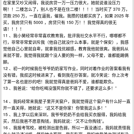
在家里又吵又闹得，我说房贷一万一压力很大，她就说谁没压力
啊！！二楼怎么了，别人也不是在住二楼！！！！当时买了 370 万，
贷款 250 万，一直在逼我，催我。我攒的钱都买房了，如果 2025 年
买，我房贷只有 5000 ，房贷只有 150 万！！我觉得真的很无
语！！！！
11 、我小舅经常非常喜欢教育我，批评我社交水平不行，哪哪都不
行，非常非常爱训斥我（他自己就没什么本事，就是个保安），我感
觉他自己心里就自卑，就拿我找优越感，教育我他就很爽。我爸妈从
来就不管，我觉得我就跟个没人要的狗一样，父母不爱，谁都能踢俩
脚。
12 、初一的时候我在爷爷奶奶家写作业，同时对着作业的答案看我有
没有错，我叔这时候进来了，看到我在抄答案，就冷笑说：你上次考
了第一名也是抄的吧！我就觉得真是爸妈不爱，谁都能欺负。
13 、我爸说：“给你吃喝没饿死你就不错了，还要求这么多！”
14 、我妈经常来我屋子里开关窗户，我就觉得这个窗户有什么好一直
开一直关得，她就说：“这又不是你家！你管我这么多！”
15 、我上学以后来深圳，我爷爷奶奶不会给我买衣服得，我妈给我
买，然后我爸不愿意掏钱，我妈就说：“又不让你掏钱”。
16 、我报考驾校，被检测出是色弱，所以一直没通过，我妈就责怪我