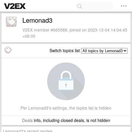
Lemonad3
V2EX member #665588, joined on 2023-12-04 14:04:45
+08:00
Switch topics list
Per Lemonad3's settings, the topics list is hidden
Deals
info, including closed deals, is not hidden
Lemonad3's recent replies