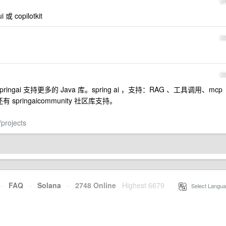
2
i 或 copilotkit
2
2
ringai 支持更多的 Java 库。spring ai ，支持：RAG 、工具调用、mcp
springaicommunity 社区库支持。
/projects
·
FAQ
·
Solana
·
2748 Online
Highest 6679
·
Select Langua