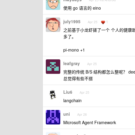
使用 go 语言的 eino
july1995
1
Apr 25
之前基于小龙虾搓了一个 个人的健康助手
多了。
pi-mono +1
leafgray
Apr 25
完整的传统 B/S 结构都怎么整呢？ deepa
总觉得有些不搭
Liu6
Apr 25
langchain
uni
Apr 26
Microsoft Agent Framework