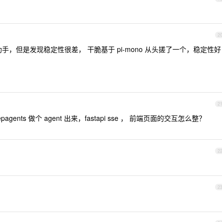
2
，但是发现稳定性很差， 干脆基于 pi-mono 从头搓了一个，稳定性好
2
gents 做个 agent 出来，fastapi sse ， 前端页面的交互怎么整？
2
2