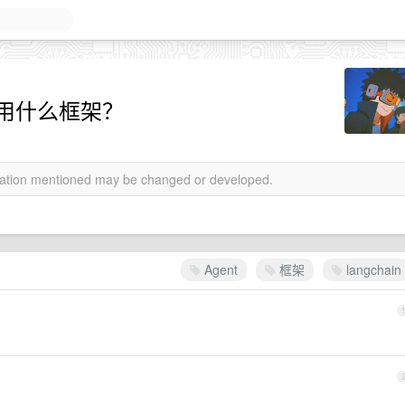
们用什么框架？
rmation mentioned may be changed or developed.
Agent
框架
langchain