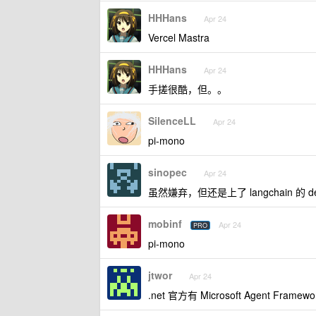
HHHans
Apr 24
Vercel Mastra
HHHans
Apr 24
手搓很酷，但。。
SilenceLL
Apr 24
pi-mono
sinopec
Apr 24
虽然嫌弃，但还是上了 langchain 的 dee
mobinf
Apr 24
PRO
pi-mono
jtwor
Apr 24
.net 官方有 Microsoft Agent Framewo