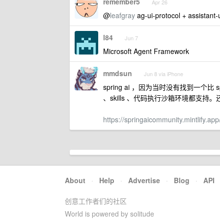
remember5
Apr 26
@
leafgray
ag-ui-protocol + assistant-u
l84
Jun 7
Microsoft Agent Framework
mmdsun
Jun 8 via iPhone
spring ai ，因为当时没有找到一个比 sp
、skills 、代码执行沙箱环境都支持。还有 
https://springaicommunity.mintlify.app
About
·
Help
·
Advertise
·
Blog
·
API
创意工作者们的社区
World is powered by solitude