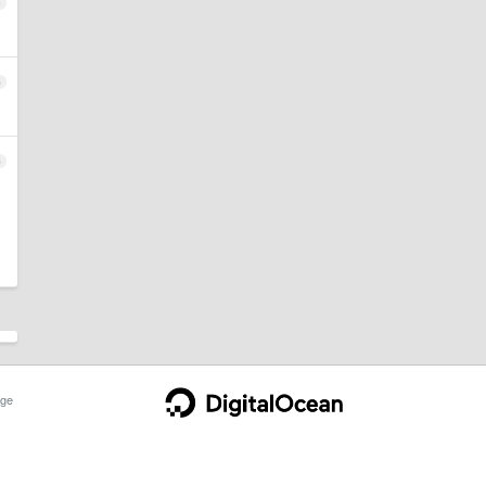
4
5
6
ge