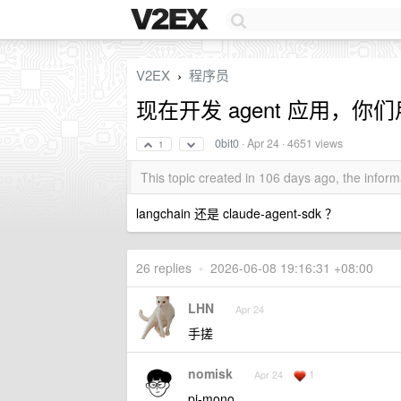
V2EX
程序员
›
现在开发 agent 应用，你
0bit0
·
Apr 24
· 4651 views
1
This topic created in 106 days ago, the info
langchain 还是 claude-agent-sdk ？
26 replies
•
2026-06-08 19:16:31 +08:00
LHN
Apr 24
手搓
nomisk
1
Apr 24
pi-mono