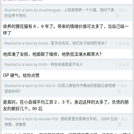
Replied to a topic by zhushenggao
上班族想养一个小猫，想问下真
7 月 21
›
日
的会养不熟吗
收养的狸花猫有 8 、9 年了。带来的情绪价值可太多了，当自己娃一
样了
Replied to a topic by linora
夏天台风天，你们车子如何防泡水？
7 月 9 日
›
地库淹了全损，地面砸了维修，地势低洼淹水概率大？
Replied to a topic by lhhllh
有些亲戚真是不当人
7 月 9 日
›
OP 硬气，给你点赞
Replied to a topic by 0x114514
抖音上那些月不敷出的家庭记录视频
7 月 8
›
日
是真的吗？
是真的，在小县城平均工资 2 、3 千。身边这样的太多了，负债的朋
友的都好几个，90 后
Replied to a topic by wansan109
想给家里长辈换台手机， 2000 左右
7 月 2
›
日
预算，求推荐