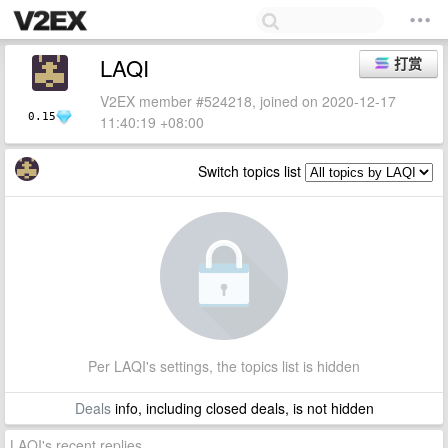
LAQI
打赏
V2EX member #524218, joined on 2020-12-17
0.15
11:40:19 +08:00
Switch topics list
Per LAQI's settings, the topics list is hidden
Deals
info, including closed deals, is not hidden
LAQI's recent replies