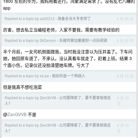
1800 左右的华为，我妈用着还行。鸿蒙满足需求了。没有乱七八糟的
app
Replied to a topic by za30312
准备去当大专老师了
6 月 25 日
›
厉害，想去私立当编程老师，人家不要我，需要有教学经验的
Replied to a topic by 2kDemon
车被同事加塞撞到一点后视镜
6 月 25 日
›
半个月前，一女司机侧面蹭我，当时我没注意以为压井盖了。下车问
她，她回原车道了，不承认。没认真看车就走了，赶着上班。结果 3
个面小伤，记录仪还没拍清楚她车牌。亏大了
Replied to a topic by xlLee
假如你是一个韩国人
6 月 15 日
›
但是我真不想吃泡菜
Replied to a topic by ZanGVVB
公司要降薪了，要不要拿赔偿走
6 月 15
›
日
人？
@
ZanGVVB
不是
Replied to a topic by ZanGVVB
公司要降薪了，要不要拿赔偿走
6 月 15
›
日
人？