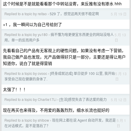
这个时候是不是就能看看那个中转站没寄，来反推有没有掺水 hhh
Replied to a topic by reitao
529 了，感觉这两天很不稳定啊
5 月 19 日
›
+1 ，我一瞬间以为自己号给封了
Replied to a topic by yu180
搞不懂为啥更便宜东西更全的网站没啥人
5 月 13
›
日
用，单一的反而用户多
先看看自己的产品有无客观上的硬性问题，如果没有考虑一下营销，
我自己做产品也发现，光产品做得好只是一部分，主要还是得让用户
知道你，说白了就是得营销
Replied to a topic by cvooc
[终身成就达成] 单日徒步 100 公里, 我开始
5 月 13
›
日
享受自己现在健康的身体了.
太强了！！！
Replied to a topic by Charlie17Li
[生活]感觉失去了表达爱的能力
5 月 12 日
›
现在再买也来得及，不用爱的轰轰烈烈，细水长流也挺好的
Replied to a topic by shibow
现在网上都在说 Agent 自动开发，我还是
5 月 1
›
日
在对话模式，是不是落后了？