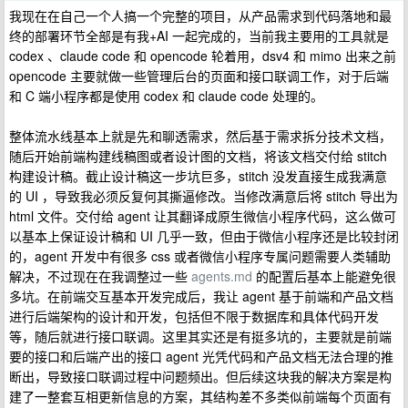
我现在在自己一个人搞一个完整的项目，从产品需求到代码落地和最
终的部署环节全部是有我+AI 一起完成的，当前我主要用的工具就是
codex 、claude code 和 opencode 轮着用，dsv4 和 mimo 出来之前
opencode 主要就做一些管理后台的页面和接口联调工作，对于后端
和 C 端小程序都是使用 codex 和 claude code 处理的。
整体流水线基本上就是先和聊透需求，然后基于需求拆分技术文档，
随后开始前端构建线稿图或者设计图的文档，将该文档交付给 stitch
构建设计稿。截止设计稿这一步坑巨多，stitch 没发直接生成我满意
的 UI ，导致我必须反复何其撕逼修改。当修改满意后将 stitch 导出为
html 文件。交付给 agent 让其翻译成原生微信小程序代码，这么做可
以基本上保证设计稿和 UI 几乎一致，但由于微信小程序还是比较封闭
的，agent 开发中有很多 css 或者微信小程序专属问题需要人类辅助
解决，不过现在在我调整过一些
agents.md
的配置后基本上能避免很
多坑。在前端交互基本开发完成后，我让 agent 基于前端和产品文档
进行后端架构的设计和开发，包括但不限于数据库和具体代码开发
等，随后就进行接口联调。这里其实还是有挺多坑的，主要就是前端
要的接口和后端产出的接口 agent 光凭代码和产品文档无法合理的推
断出，导致接口联调过程中问题频出。但后续这块我的解决方案是构
建了一整套互相更新信息的方案，其结构差不多类似前端每个页面有