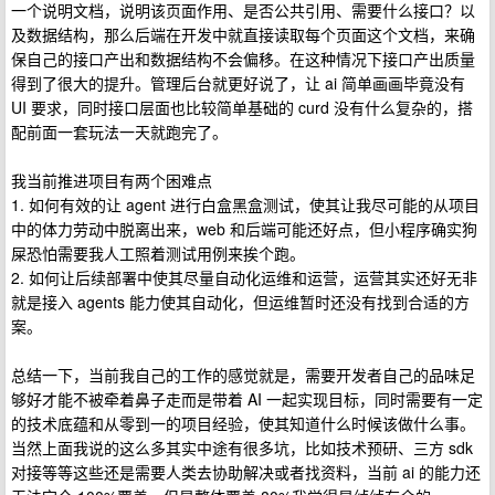
一个说明文档，说明该页面作用、是否公共引用、需要什么接口？以
及数据结构，那么后端在开发中就直接读取每个页面这个文档，来确
保自己的接口产出和数据结构不会偏移。在这种情况下接口产出质量
得到了很大的提升。管理后台就更好说了，让 ai 简单画画毕竟没有
UI 要求，同时接口层面也比较简单基础的 curd 没有什么复杂的，搭
配前面一套玩法一天就跑完了。
我当前推进项目有两个困难点
1. 如何有效的让 agent 进行白盒黑盒测试，使其让我尽可能的从项目
中的体力劳动中脱离出来，web 和后端可能还好点，但小程序确实狗
屎恐怕需要我人工照着测试用例来挨个跑。
2. 如何让后续部署中使其尽量自动化运维和运营，运营其实还好无非
就是接入 agents 能力使其自动化，但运维暂时还没有找到合适的方
案。
总结一下，当前我自己的工作的感觉就是，需要开发者自己的品味足
够好才能不被牵着鼻子走而是带着 AI 一起实现目标，同时需要有一定
的技术底蕴和从零到一的项目经验，使其知道什么时候该做什么事。
当然上面我说的这么多其实中途有很多坑，比如技术预研、三方 sdk
对接等等这些还是需要人类去协助解决或者找资料，当前 ai 的能力还