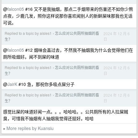
@
falcon05
#16 又不是我抽烟，那点二手烟带来的伤害还不如你少熬
点夜，少鹿几发，照你这样说那你喜欢闻别人的新鲜屎味那我也无话
可说。
Replied to a topic by aisles1
怎么应对公共厕所抽烟的畜
2024 年 12 月 6
›
日
生？
@
falcon05
#12 烟味会盖过去，不然我不抽烟我为什么会觉得他们在
厕所吸烟好。闻不到屎的味道
Replied to a topic by aisles1
怎么应对公共厕所抽烟的畜
2024 年 12 月 6
›
日
生？
@
JairK
#10 急，那祝你多吸点屎分子
Replied to a topic by aisles1
怎么应对公共厕所抽烟的畜
2024 年 12 月 6
›
日
生？
感觉比屎的味道好闻一点。。。哈哈哈。。公共厕所有的人拉屎贼
臭，可惜我不抽烟有人抽烟我觉得还挺好。哈哈
More replies by Kuansiu
»