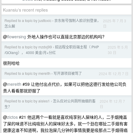
Kuansiu's recent replies
Replied to a topic by justtoxic
京东账号强制人脸识别登录，
2025 年 7 月 3
›
日
怎么解
@
flowersing
外地人操作也可以直接北京那边的机构吗?
Replied to a topic by mzdxj99
招远程全职后端主程（ PHP
2025 年 5 月
›
30 日
/GOlang）， 4000 美金/月+分红
很刑哈哈
Replied to a topic by mereith
写开源项目被骂了
2024 年 12 月 7 日
›
@
mereith
#59 让他付出点代价，如果可以把他这德行发给他公司负
责人看看那就舒服了
Replied to a topic by aisles1
怎么应对公共厕所抽烟的畜
2024 年 12 月 7
›
日
生？
@
zictos
#21 他这两个一看就是喜欢纯享别人屎味的人，二手烟掩盖
了屎的味道不比纯吸别人的屎味好太多，就一个劲在哪扯二手烟有害
健康这谁不知道啊，我拉泡屎几分钟的事情我要是吸那点二手烟得癌