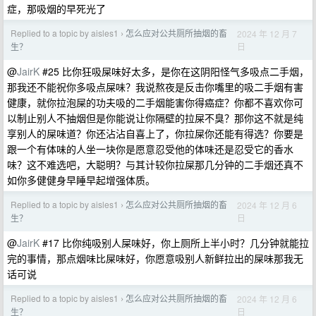
症，那吸烟的早死光了
Replied to a topic by aisles1
怎么应对公共厕所抽烟的畜
2024 年 12 月 7
›
日
生？
@
JairK
#25 比你狂吸屎味好太多，是你在这阴阳怪气多吸点二手烟，
那我还不能祝你多吸点屎味？我说熬夜是反击你嘴里的吸二手烟有害
健康，就你拉泡屎的功夫吸的二手烟能害你得癌症？你都不喜欢你可
以制止别人不抽烟但是你能说让你隔壁的拉屎不臭？那你这不就是纯
享别人的屎味道？你还沾沾自喜上了，你拉屎你还能有得选？你要是
跟一个有体味的人坐一块你是愿意忍受他的体味还是忍受它的香水
味？这不难选吧，大聪明？与其计较你拉屎那几分钟的二手烟还真不
如你多健健身早睡早起增强体质。
Replied to a topic by aisles1
怎么应对公共厕所抽烟的畜
2024 年 12 月 6
›
日
生？
@
JairK
#17 比你纯吸别人屎味好，你上厕所上半小时？几分钟就能拉
完的事情，那点烟味比屎味好，你愿意吸别人新鲜拉出的屎味那我无
话可说
Replied to a topic by aisles1
怎么应对公共厕所抽烟的畜
2024 年 12 月 6
›
日
生？