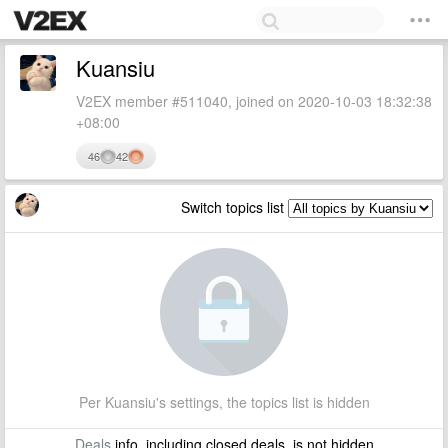
Kuansiu
V2EX member #511040, joined on 2020-10-03 18:32:38
+08:00
46
42
Switch topics list
Per Kuansiu's settings, the topics list is hidden
Deals
info, including closed deals, is not hidden