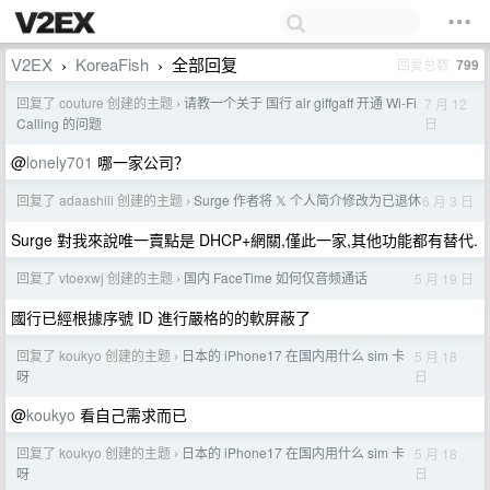
V2EX
KoreaFish
全部回复
回复总数
799
›
›
回复了 couture 创建的主题
请教一个关于 国行 air giffgaff 开通 Wi-Fi
7 月 12
›
日
Calling 的问题
@
lonely701
哪一家公司？
回复了 adaashili 创建的主题
Surge 作者将 𝕏 个人简介修改为已退休
6 月 3 日
›
Surge 對我來說唯一賣點是 DHCP+網關,僅此一家,其他功能都有替代.
回复了 vtoexwj 创建的主题
国内 FaceTime 如何仅音频通话
5 月 19 日
›
國行已經根據序號 ID 進行嚴格的的軟屏蔽了
回复了 koukyo 创建的主题
日本的 iPhone17 在国内用什么 sim 卡
5 月 18
›
日
呀
@
koukyo
看自己需求而已
回复了 koukyo 创建的主题
日本的 iPhone17 在国内用什么 sim 卡
5 月 18
›
日
呀