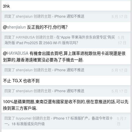
3hk
回复了 shenjialun 创建的主题
iPhone 通知不推送
5 月 17 日
›
@
shenjialun
反正我的不行,你行嗎？
回复了 HAYABUSA 创建的主题
在“Apple 苹果海外京东自营专区”购买
5 月
›
17 日
海外版 iPad Pro2025 款 256G Wi-Fi 版有坑吗？
@
HAYABUSA
有機會出國去買吧,算上匯率退稅跟信用卡返現還是很
划算的,離香港遠確實沒必要為了手機去一趟.
回复了 shenjialun 创建的主题
iPhone 通知不推送
5 月 17 日
›
不止 TG,X 也收不到
回复了 shenjialun 创建的主题
iPhone 通知不推送
5 月 17 日
›
100%是蘋果問題,東南亞還有國家是收不到的,很在意推送的話,可以先
換到第三方客戶端.
回复了 liuyoumei 创建的主题
iPhone 17 标准版扩产，备战今年双十
5 月 7
›
日
一。18 标准版或反向升级