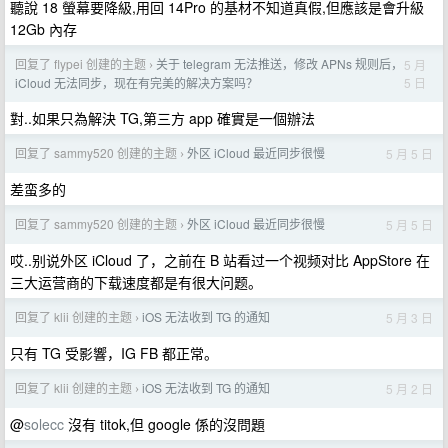
聽說 18 螢幕要降級,用回 14Pro 的基材不知道真假,但應該是會升級
12Gb 內存
回复了 flypei 创建的主题
关于 telegram 无法推送，修改 APNs 规则后，
5 月
›
5 日
iCloud 无法同步，现在有完美的解决方案吗？
對..如果只為解決 TG,第三方 app 確實是一個辦法
回复了 sammy520 创建的主题
外区 iCloud 最近同步很慢
5 月 5 日
›
差蛮多的
回复了 sammy520 创建的主题
外区 iCloud 最近同步很慢
5 月 5 日
›
哎..别说外区 iCloud 了，之前在 B 站看过一个视频对比 AppStore 在
三大运营商的下载速度都是有很大问题。
回复了 klii 创建的主题
iOS 无法收到 TG 的通知
5 月 3 日
›
只有 TG 受影響，IG FB 都正常。
回复了 klii 创建的主题
iOS 无法收到 TG 的通知
5 月 2 日
›
@
solecc
沒有 titok,但 google 係的沒問題