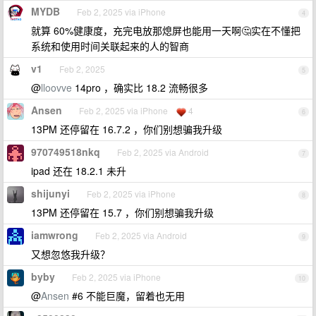
MYDB
Feb 2, 2025 via iPhone
4
就算 60%健康度，充完电放那熄屏也能用一天啊🤔实在不懂把
系统和使用时间关联起来的人的智商
v1
Feb 2, 2025
5
@
lloovve
14pro ，确实比 18.2 流畅很多
Ansen
Feb 2, 2025 via iPhone
4
6
13PM 还停留在 16.7.2 ，你们别想骗我升级
970749518nkq
Feb 2, 2025 via Android
7
ipad 还在 18.2.1 未升
shijunyi
Feb 2, 2025 via iPhone
8
13PM 还停留在 15.7 ，你们别想骗我升级
iamwrong
Feb 2, 2025 via Android
9
又想忽悠我升级？
byby
Feb 2, 2025 via iPhone
10
@
Ansen
#6 不能巨魔，留着也无用