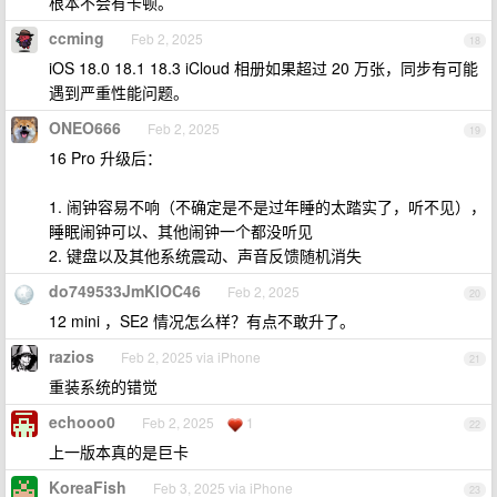
根本不会有卡顿。
ccming
Feb 2, 2025
18
iOS 18.0 18.1 18.3 iCloud 相册如果超过 20 万张，同步有可能
遇到严重性能问题。
ONEO666
Feb 2, 2025
19
16 Pro 升级后：
1. 闹钟容易不响（不确定是不是过年睡的太踏实了，听不见），
睡眠闹钟可以、其他闹钟一个都没听见
2. 键盘以及其他系统震动、声音反馈随机消失
do749533JmKlOC46
Feb 2, 2025
20
12 mini ，SE2 情况怎么样？有点不敢升了。
razios
Feb 2, 2025 via iPhone
21
重装系统的错觉
echooo0
Feb 2, 2025
1
22
上一版本真的是巨卡
KoreaFish
Feb 3, 2025 via iPhone
23