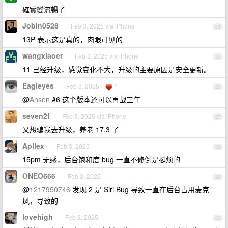
確實變流暢了
Jobin0528
Feb 3, 2025 via iPhone
24
13P 表示这是真的，肉眼可见的
wangxiaoer
Feb 3, 2025 via iPhone
25
11 已经升级，感觉变化不大，升级的主要原因是安全更新。
Eagleyes
Feb 3, 2025
1
26
@
Ansen
#6 这个版本还可以再战三年
seven2f
Feb 3, 2025 via iPhone
27
又想骗我去升级，养老 17.3 了
Apllex
Feb 3, 2025
28
15pm 无感，后台饱和度 bug 一直不修倒是挺烦的
ONEO666
Feb 3, 2025
29
@
1217950746
发现 2 是 Siri Bug 导致一直在后台占用麦克
风，导致的
lovehigh
Feb 3, 2025
30