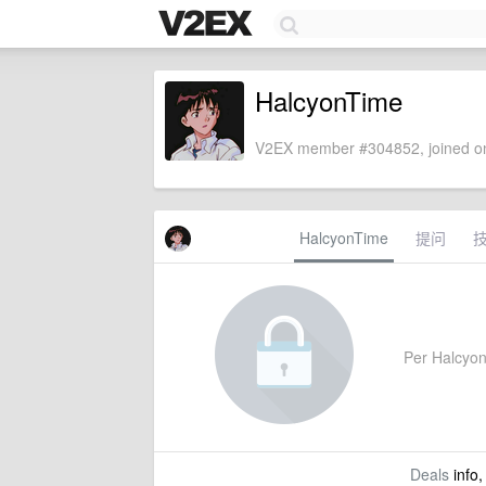
HalcyonTime
V2EX member #304852, joined on
HalcyonTime
提问
Per HalcyonT
Deals
info,