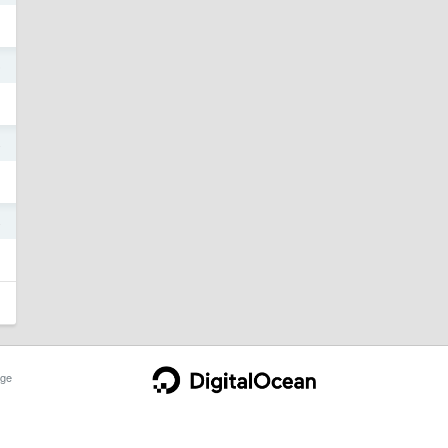
5
4
4
ge