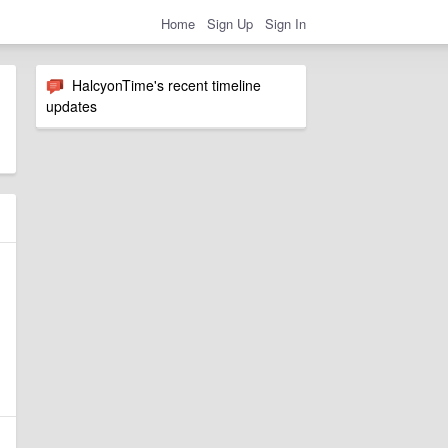
Home
Sign Up
Sign In
HalcyonTime's recent timeline
updates