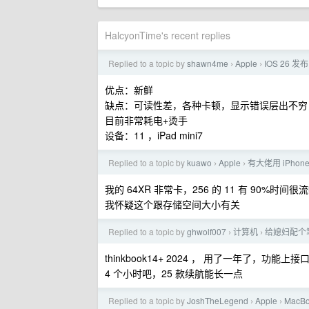
HalcyonTime's recent replies
Replied to a topic by
shawn4me
Apple
IOS 26
›
›
优点：新鲜
缺点：可读性差，各种卡顿，显示错误层出不穷，部
目前非常耗电+烫手
设备：11 ，iPad mini7
Replied to a topic by
kuawo
Apple
有大佬用 iPhon
›
›
我的 64XR 非常卡，256 的 11 有 90%时间很
我怀疑这个跟存储空间大小有关
Replied to a topic by
ghwolf007
计算机
给媳妇配个
›
›
thinkbook14+ 2024 ， 用了一年了
4 个小时吧，25 款续航能长一点
Replied to a topic by
JoshTheLegend
Apple
MacBo
›
›