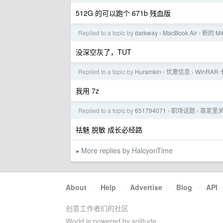
512G 的可以跑个 671b 残血版
Replied to a topic by
darkway
MacBook Air
新的 M4
›
›
没深空灰了，TUT
Replied to a topic by
Huramkin
优惠信息
WinRAR
›
›
我用 7z
Replied to a topic by
651794071
职场话题
靠家里
›
›
祛魅 脱敏 成长必经路
More replies by HalcyonTime
»
About
·
Help
·
Advertise
·
Blog
·
API
创意工作者们的社区
World is powered by solitude