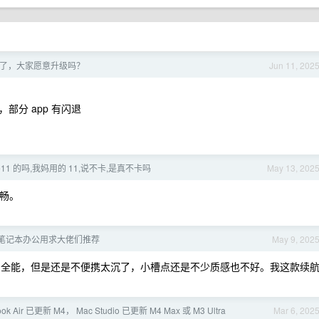
 发布了，大家愿意升级吗？
Jun 11, 202
分 app 有闪退
e11 的吗,我妈用的 11,说不卡,是真不卡吗
May 13, 202
流畅。
笔记本办公用求大佬们推荐
May 9, 202
，功能上接口全能，但是还是不便携太沉了，小槽点还是不少质感也不好。我这款续
ok Air 已更新 M4， Mac Studio 已更新 M4 Max 或 M3 Ultra
Mar 6, 202