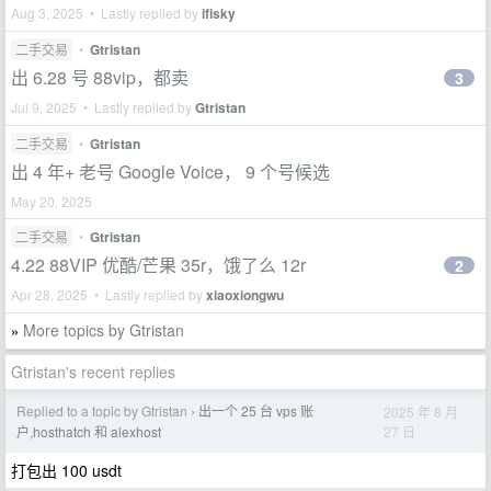
Aug 3, 2025 • Lastly replied by
ifisky
二手交易
•
Gtristan
出 6.28 号 88vip，都卖
3
Jul 9, 2025 • Lastly replied by
Gtristan
二手交易
•
Gtristan
出 4 年+ 老号 Google Voice， 9 个号候选
May 20, 2025
二手交易
•
Gtristan
4.22 88VIP 优酷/芒果 35r，饿了么 12r
2
Apr 28, 2025 • Lastly replied by
xiaoxiongwu
More topics by Gtristan
»
Gtristan's recent replies
Replied to a topic by Gtristan
出一个 25 台 vps 账
2025 年 8 月
›
27 日
户,hosthatch 和 alexhost
打包出 100 usdt