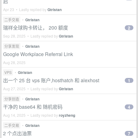
启
Apr 23 • Lastly replied by
Gtristan
二手交易
•
Gtristan
瑞祥全球购卡转让， 200 额度
2
Sep 28, 2025 • Lastly replied by
Gtristan
分享发现
•
Gtristan
Google Workplace Referral Link
Aug 28, 2025
VPS
•
Gtristan
出一个 25 台 vps 账户,hosthatch 和 alexhost
1
Aug 27, 2025 • Lastly replied by
Gtristan
分享创造
•
Gtristan
干净的 base64 和 随机密码
4
Aug 14, 2025 • Lastly replied by
royzheng
二手交易
•
Gtristan
2 个点出油票
7