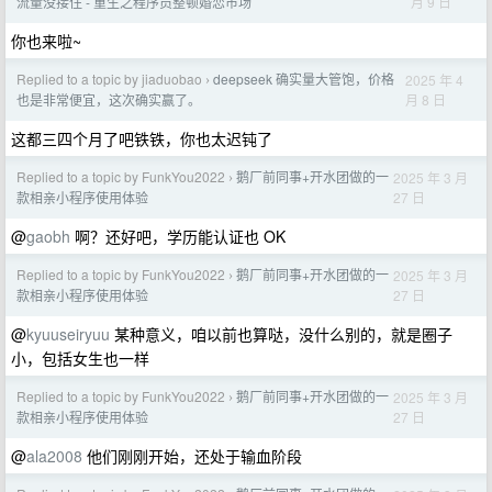
月 9 日
流量没接住 - 重生之程序员整顿婚恋市场
你也来啦~
Replied to a topic by jiaduobao
deepseek 确实量大管饱，价格
2025 年 4
›
月 8 日
也是非常便宜，这次确实赢了。
这都三四个月了吧铁铁，你也太迟钝了
Replied to a topic by FunkYou2022
鹅厂前同事+开水团做的一
2025 年 3 月
›
27 日
款相亲小程序使用体验
@
gaobh
啊？还好吧，学历能认证也 OK
Replied to a topic by FunkYou2022
鹅厂前同事+开水团做的一
2025 年 3 月
›
27 日
款相亲小程序使用体验
@
kyuuseiryuu
某种意义，咱以前也算哒，没什么别的，就是圈子
小，包括女生也一样
Replied to a topic by FunkYou2022
鹅厂前同事+开水团做的一
2025 年 3 月
›
27 日
款相亲小程序使用体验
@
ala2008
他们刚刚开始，还处于输血阶段