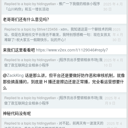
Replied to a topic by hldingyetian
推广一下我做的相亲小程序
2025 年 4 月
›
30 日
「山川屿你」和五一增长活动
老哥哥们还有什么意见吗？
Replied to a topic by Strive123456
xdm，我知道这是一个聊技术的网
2025
›
年 4 月
站，但是在其他社交平台我也不敢发，我特别想感概一句：现在女孩太
30 日
难聊了! 祝大家五一假期快乐，玩的开心！
来我们这里看看吧
https://www.v2ex.com/t/1129046#reply7
Replied to a topic by hldingyetian
[程序员出手整顿相亲市场] 我
2025 年 4 月
›
10 日
做了款互联网企业相亲小程序
@
ZackKing
话是那么讲，但平台还是要做好防作恶和审核机制，就像
那些搞直播的，到底是 H 播还是擦边还是正常播，完全看运营想要什
么
Replied to a topic by hldingyetian
[程序员出手整顿相亲市场] 我
2025 年 4
›
月 9 日
做了款互联网企业相亲小程序
神秘代码没有呢
Replied to a topic by hldingyetian
对不起，前两天有一波泼天的
2025 年 4
›