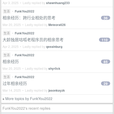
Apr 3, 2025 • Lastly replied by
shawnhuang233
生活
•
FunkYou2022
相亲经历：跨行业相处的思考
36
Mar 20, 2025 • Lastly replied by
Meteora626
生活
•
FunkYou2022
大龄独居咕呱老程序员的相亲思考
110
Apr 2, 2025 • Lastly replied by
qeeainburg
生活
•
FunkYou2022
相亲经历
85
Mar 20, 2025 • Lastly replied by
shyr0ck
生活
•
FunkYou2022
过年相亲经历
29
Mar 14, 2025 • Lastly replied by
jasonkayzk
More topics by FunkYou2022
»
FunkYou2022's recent replies