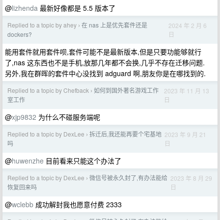
@
lizhenda
最新好像都是 5.5 版本了
Replied to a topic by ahey
在 nas 上是优先套件还是
2024 年 2 月 6
›
日
dockers?
能用套件就用套件呗,套件可能不是最新版本,但是只要功能够就行
了,nas 这东西也不是手机,放那几年都不会换,几乎不存在迁移问题.
另外,我在群晖的套件中心没找到 adguard 啊,朋友你是在哪找到的.
Replied to a topic by Chefback
如何到国外著名游戏工作
2023 年 11 月 13
›
日
室工作
@
xjp9832
为什么不碰服务端呢
Replied to a topic by DexLee
拆迁后,我还能再要个宅基地
2023 年 9 月 21
›
日
吗
@
huwenzhe
目前看来只能这个办法了
Replied to a topic by DexLee
微信号被永久封了,有办法能给
2023 年 8 月 29
›
日
恢复回来吗
@
wclebb
成功解封我也愿意付费 2333