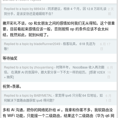
Replied to a topic by 889434
同求建议，相亲 4 个月，因 12.8 万彩礼谈
2 天
›
前
到分手，是该妥协还是婚姻观不合？
撇开彩礼不谈，op 和女朋友之间的感情如何我们无从得知。这个很重
要，目前看起来感情应该一般，否则按照 op 的条件应该不会太纠
结，既然如此，就别纠结了。
Replied to a topic by bladeRunner2049
极客玩具， 618 先送为
6 月 17
›
日
敬！
等待抽奖
Replied to a topic by zhouyanliang
时隔半年， NocoBase 收入再次翻
6 月
›
16
倍。 在满屏 AI 的氛围中，跟大家分享一下不太一样的经历。 [感谢 V2EX
日
+ 抽奖]
祝贺+羡慕。
Replied to a topic by BABYMETAL
家宽得 ipv6 只分配 64 位地址，如
6 月
›
1 日
何解决下面路由器获取 ipv6 得问题？
多和 AI 沟通，把你的网络拓扑给 ai 。我拿和你差不多，我软路由没
有 WiFi 功能，只能接一个二级路由，结果这个二级路由（华为 q6 网