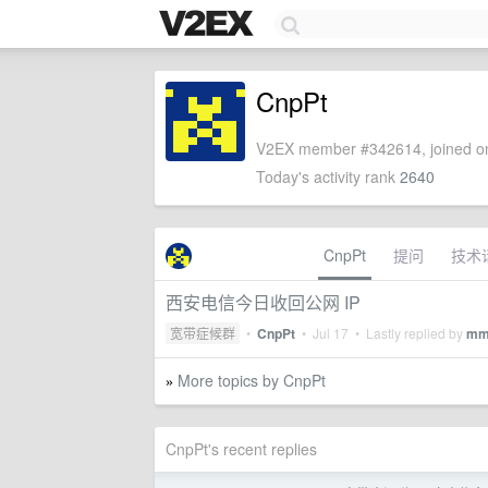
CnpPt
V2EX member #342614, joined on
Today's activity rank
2640
CnpPt
提问
技术
西安电信今日收回公网 IP
宽带症候群
•
CnpPt
•
Jul 17
• Lastly replied by
mm
More topics by CnpPt
»
CnpPt's recent replies