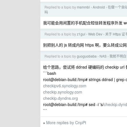
Replied to a topic by
msmmbl
Android
在做一个自
›
›
吗
我可能会用闲置的手机配合短信转发程序外发 w
Replied to a topic by
z1gui
Web Dev
关于 Https
›
›
别把别人的 js 转成内网 https 啊，要么转成
Replied to a topic by
guoguobaba
NAS
我就不明白了， 
›
›
给个思路，尝试将 ddnsd 硬编码的 checkip
```bash
root@debian-build:/tmp# strings ddnsd | grep 
checkipv6.synology.com
checkip.synology.com
checkip.dyndns.org
root@debian-build:/tmp# sed -i 's/
checkip.dynd
```
More replies by CnpPt
»