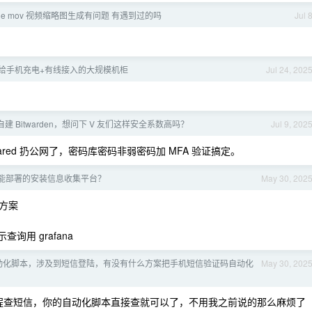
Phone mov 视频缩略图生成有问题 有遇到过的吗
Jul 
给手机充电+有线接入的大规模机柜
Jul 24, 202
自建 Bitwarden，想问下 V 友们这样安全系数高吗？
Jul 9, 202
ared 扔公网了，密码库密码非弱密码加 MFA 验证搞定。
能部署的安装信息收集平台？
May 30, 202
方案
展示查询用 grafana
动化脚本，涉及到短信登陆，有没有什么方案把手机短信验证码自动化
May 30, 202
pi 可以远程查短信，你的自动化脚本直接查就可以了，不用我之前说的那么麻烦了