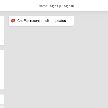
Home
Sign Up
Sign In
CnpPt's recent timeline updates