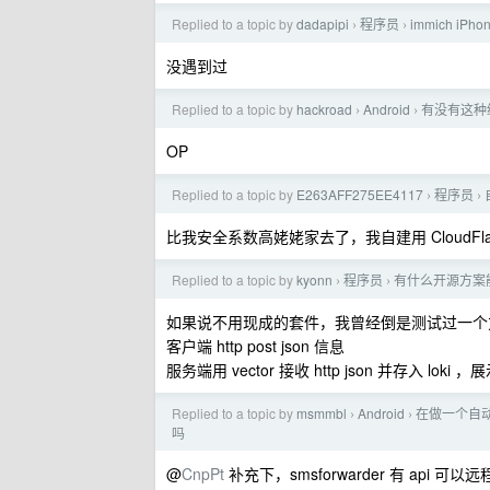
Replied to a topic by
dadapipi
程序员
immich i
›
›
没遇到过
Replied to a topic by
hackroad
Android
有没有这种
›
›
OP
Replied to a topic by
E263AFF275EE4117
程序员
›
›
比我安全系数高姥姥家去了，我自建用 CloudFl
Replied to a topic by
kyonn
程序员
有什么开源方案
›
›
如果说不用现成的套件，我曾经倒是测试过一个
客户端 http post json 信息
服务端用 vector 接收 http json 并存入 loki ，
Replied to a topic by
msmmbl
Android
在做一个自
›
›
吗
@
CnpPt
补充下，smsforwarder 有 a