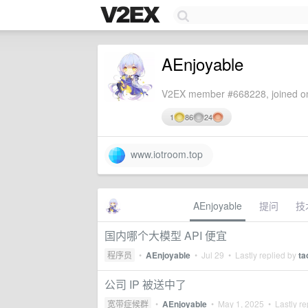
AEnjoyable
V2EX member #668228, joined on
1
86
24
www.iotroom.top
AEnjoyable
提问
技
国内哪个大模型 API 便宜
程序员
•
AEnjoyable
•
Jul 29
• Lastly replied by
ta
公司 IP 被送中了
宽带症候群
•
AEnjoyable
•
May 1, 2025
• Lastly re