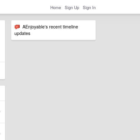
Home
Sign Up
Sign In
AEnjoyable's recent timeline
updates