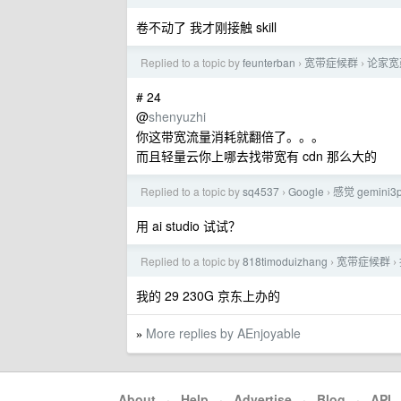
卷不动了 我才刚接触 skill
Replied to a topic by
feunterban
宽带症候群
论家宽
›
›
# 24
@
shenyuzhi
你这带宽流量消耗就翻倍了。。。
而且轻量云你上哪去找带宽有 cdn 那么大的
Replied to a topic by
sq4537
Google
感觉 gemini
›
›
用 ai studio 试试？
Replied to a topic by
818timoduizhang
宽带症候群
›
›
我的 29 230G 京东上办的
More replies by AEnjoyable
»
About
·
Help
·
Advertise
·
Blog
·
API