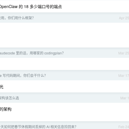
penClaw 的 18 多少端口号的端点
t 应用，你们用什么框架？
Apr 2
laudecode 里的话，用哪家的 codingplan？
Mar 2
ude 写代码期间，你们会干什么？
Mar 1
光
应用架构该怎么选
Mar 
的架构
天如何把春节休假期间丢掉的 AI 相关信息捡回来？
Feb 2