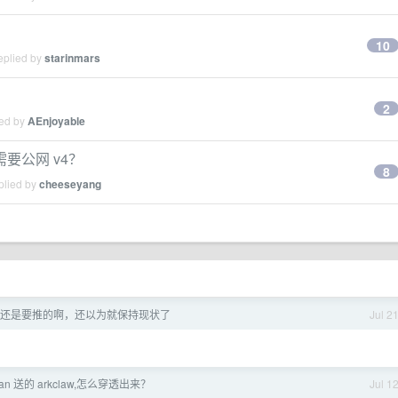
10
eplied by
starinmars
2
ied by
AEnjoyable
要公网 v4？
8
plied by
cheeseyang
V6 还是要推的啊，还以为就保持现状了
Jul 2
plan 送的 arkclaw,怎么穿透出来？
Jul 1