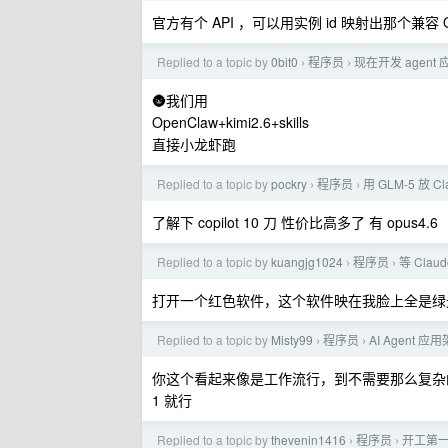
官方有个 API ，可以用实例 id 映射出那个兼容 O
Replied to a topic by
0bit0
程序员
现在开发 agen
›
›
🌚我们用
OpenClaw+kimi2.6+skills
直接小龙虾跑
Replied to a topic by
pockry
程序员
用 GLM-5 放 C
›
›
了解下 copilot 10 刀 性价比高多了 有 opus4.6
Replied to a topic by
kuangjg1024
程序员
等 Cla
›
›
打开一个红色软件，这个软件映在我脸上全是绿
Replied to a topic by
Misty99
程序员
AI Agent 
›
›
你这个看起来像是工作流行，到不需要那么复杂
1 就行
Replied to a topic by
thevenin1416
程序员
开工第一
›
›