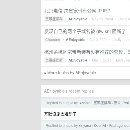
北京电信 跨省宽带有公网 IP 吗？
宽带症候群
•
AEnjoyable
•
Nov 19, 2024
• Lastly r
发现自己的两个子域名被 gfw sni 阻断了
Chamber
•
AEnjoyable
•
Apr 9, 2024
• Lastly repl
杭州余杭区宽带新装有没有推荐的套餐，需
宽带症候群
•
AEnjoyable
•
May 6, 2024
• Lastly re
More topics by AEnjoyable
»
AEnjoyable's recent replies
Replied to a topic by
lxzv2xe
宽带症候群
原来 IP
›
›
基础设施太难动了
Replied to a topic by
xinyana
OpenAI
火山 agent 
›
›