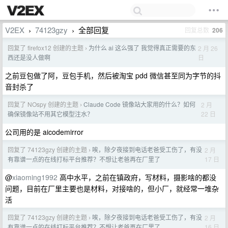
V2EX
74123gzy
全部回复
回复总数
206
›
›
回复了 firefox12 创建的主题
为什么 ai 这么强了 我觉得真正需要的东
2 月 26
›
日
西还是没人做啊
之前豆包做了阿，豆包手机，然后被淘宝 pdd 微信甚至同为字节的抖
音封杀了
回复了 NOspy 创建的主题
Claude Code 镜像站大家用的什么？如何
2 月
›
22 日
确保镜像站不用其它模型注水？
公司用的是 aicodemirror
回复了 74123gzy 创建的主题
唉，除夕夜接到电话老爸受工伤了，有没
2 月
›
17 日
有靠谱一点的在线打标平台推荐？不想让老爸再在厂里了
@
xiaoming1992
高中水平，之前在镇政府，写材料，摄影啥的都没
问题，目前在厂里主要也是材料，对接啥的，但小厂，就经常一堆杂
活
回复了 74123gzy 创建的主题
唉，除夕夜接到电话老爸受工伤了，有没
2 月
›
16 日
有靠谱一点的在线打标平台推荐？不想让老爸再在厂里了