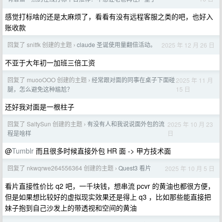
感觉打标啥的还是太麻烦了，看看有没有远程客服之类的吧，也好入
账收款
回复了 snitfk 创建的主题
claude 圣诞使用量翻倍活动。
2025 年 12 月 26 日
›
不亚于大年初一加班三倍工资
回复了 muooOOO 创建的主题
经常跟对面的同事在桌子下面碰
2025 年 11 月
›
15 日
腿，怎么避免这种尴尬？
还好我对面是一根柱子
回复了 SaltySun 创建的主题
有没有人和我说说面外包的流
2025 年 10 月 23
›
日
程是啥样
@
Tumblr
而且很多时候直接外包 HR 面 -> 甲方技术面
回复了 nkwqrwe264556364 创建的主题
Quest3 看片
2025 年 10 月 5 日
›
看片直接性价比 q2 吧，一千块钱，想串流 pcvr 的黄油也都很方便，
但是如果想比较好的虚拟现实效果还是得上 q3 ，比如那些能直接把
妹子抱到自己沙发上的带透视和空间的黄油