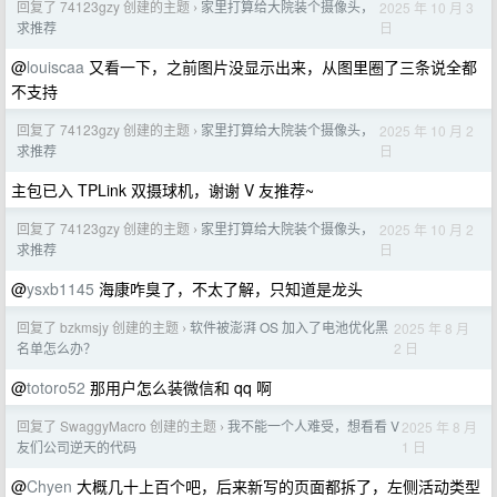
回复了 74123gzy 创建的主题
家里打算给大院装个摄像头，
2025 年 10 月 3
›
日
求推荐
@
louiscaa
又看一下，之前图片没显示出来，从图里圈了三条说全都
不支持
回复了 74123gzy 创建的主题
家里打算给大院装个摄像头，
2025 年 10 月 2
›
日
求推荐
主包已入 TPLink 双摄球机，谢谢 V 友推荐~
回复了 74123gzy 创建的主题
家里打算给大院装个摄像头，
2025 年 10 月 2
›
日
求推荐
@
ysxb1145
海康咋臭了，不太了解，只知道是龙头
回复了 bzkmsjy 创建的主题
软件被澎湃 OS 加入了电池优化黑
2025 年 8 月
›
2 日
名单怎么办？
@
totoro52
那用户怎么装微信和 qq 啊
回复了 SwaggyMacro 创建的主题
我不能一个人难受，想看看 V
2025 年 8 月
›
1 日
友们公司逆天的代码
@
Chyen
大概几十上百个吧，后来新写的页面都拆了，左侧活动类型