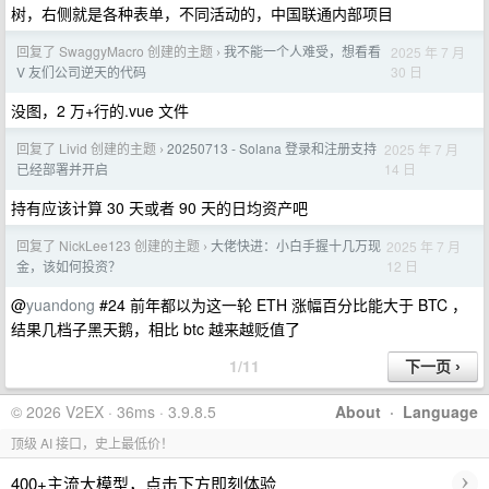
树，右侧就是各种表单，不同活动的，中国联通内部项目
回复了 SwaggyMacro 创建的主题
我不能一个人难受，想看看
2025 年 7 月
›
30 日
V 友们公司逆天的代码
没图，2 万+行的.vue 文件
回复了 Livid 创建的主题
20250713 - Solana 登录和注册支持
2025 年 7 月
›
14 日
已经部署并开启
持有应该计算 30 天或者 90 天的日均资产吧
回复了 NickLee123 创建的主题
大佬快进：小白手握十几万现
2025 年 7 月
›
12 日
金，该如何投资？
@
yuandong
#24 前年都以为这一轮 ETH 涨幅百分比能大于 BTC ，
结果几档子黑天鹅，相比 btc 越来越贬值了
1/11
© 2026 V2EX · 36ms · 3.9.8.5
About
·
Language
顶级 AI 接口，史上最低价！
›
400+主流大模型，点击下方即刻体验