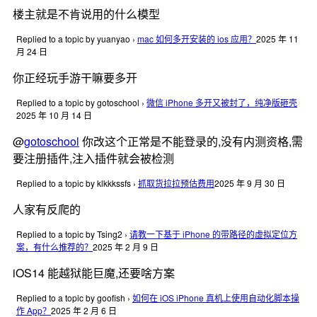
楼主就是不肯说用的什么模型
Replied to a topic by yuanyao
›
mac 如何多开安装的 ios 应用？
2025 年 11
月 24 日
你正经玩手游干嘛要多开
Replied to a topic by gotoschool
›
微信 iPhone 多开又被封了，纯净版砸壳
2025 年 10 月 14 日
@
gotoschool
你改这个正常是不能登录的,没有内测资格,需
要注册插件,注入插件就会被检测
Replied to a topic by klkkkssfs
›
抓取货拉拉预估费用
2025 年 9 月 30 日
人家有反爬的
Replied to a topic by Tsing2
›
请教一下基于 iPhone 的带路径的虚拟定位方
案，有什么推荐的？
2025 年 2 月 9 日
iOS14 能越狱能巨魔,还要啥方案
Replied to a topic by goofish
›
如何在 iOS iPhone 真机上使用自动化脚本操
作 App？
2025 年 2 月 6 日