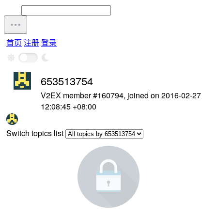
首页
注册
登录
653513754
V2EX member #160794, joined on 2016-02-27
12:08:45 +08:00
Switch topics list