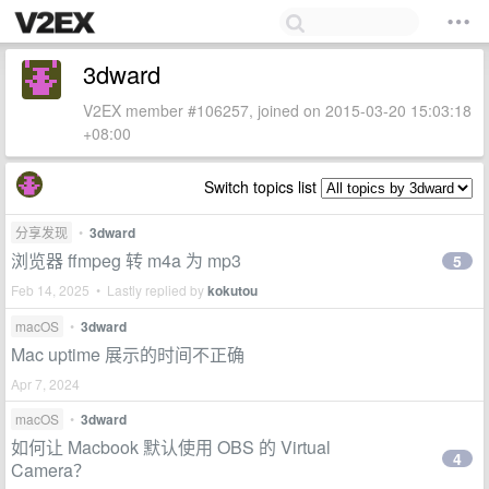
3dward
V2EX member #106257, joined on 2015-03-20 15:03:18
+08:00
Switch topics list
分享发现
•
3dward
浏览器 ffmpeg 转 m4a 为 mp3
5
Feb 14, 2025 • Lastly replied by
kokutou
macOS
•
3dward
Mac uptime 展示的时间不正确
Apr 7, 2024
macOS
•
3dward
如何让 Macbook 默认使用 OBS 的 Virtual
4
Camera？