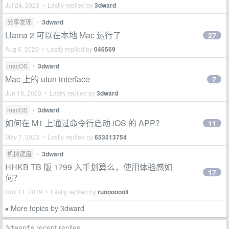
Jul 24, 2023 • Lastly replied by
3dward
分享发现
•
3dward
Llama 2 可以在本地 Mac 运行了
27
Aug 5, 2023 • Lastly replied by
046569
macOS
•
3dward
Mac 上的 utun interface
7
Jun 19, 2023 • Lastly replied by
3dward
macOS
•
3dward
如何在 M1 上通过命令行启动 iOS 的 APP？
11
May 7, 2023 • Lastly replied by
653513754
机械键盘
•
3dward
HHKB TB 版 1799 入手划算么，使用体验感如
17
何？
Nov 11, 2019 • Lastly replied by
ruooooooli
More topics by 3dward
»
3dward's recent replies