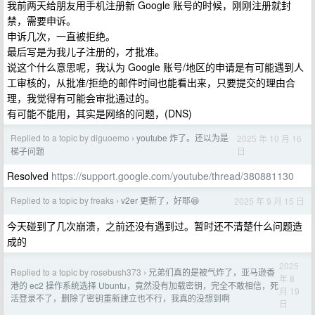
我前两天给朋友用手机注册新 Google 账号的时候，刚刚注册就封
禁，需要申诉。
申诉几次，一直被拒绝。
最后写是为我儿子注册的，才批准。
说这个什么意思呢，我认为 Google 账号/地区的申请是有可能遇到人
工审核的，从批准/拒绝的邮件时间也能看出来，只要提交的理由合
理，我觉得有可能会审批通过的。
有可能不能用，其实是网络的问题，(DNS)
Replied to a topic by diguoemo
youtube 炸了。还以为是
2025 年 10 月 16
›
日
梯子问题
Resolved
https://support.google.com/youtube/thread/380881130
Replied to a topic by freaks
v2er 更新了，好耶😆
2025 年 9 月 15 日
›
今天碰到了几次崩溃，之前还没有遇到过。暂时还不清楚什么问题造
成的
2025
Replied to a topic by rosebush373
兄弟们真的是被气炸了，亚马逊香
›
年 8
港的 ec2 操作系统选择 Ubuntu，竟然没有加载密钥，完全不敢相信，死
月 19
活登录不了，删除了密钥重新建立也不行，我真的没想到啊
日