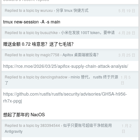
Replied to a topic by wuruxu
分享 tmux 快捷方式
5 月 19 日
›
tmux new-session -A -s main
Replied to a topic by busuzhike
小米在发放 100T token，要申请
4 月 28 日
›
赠送金额 0.72 啥意思？送了七毛钱？
Replied to a topic by magic7758
Apifox 桌面端被投毒？
3 月 25 日
›
https://rce.moe/2026/03/25/apifox-supply-chain-attack-analysis/
Replied to a topic by dancingshadow
minio 替代， rustfs 终于开源
1 月 5
›
日
了
https://github.com/rustfs/rustfs/security/advisories/GHSA-h956-
rh7x-ppgj
想起了那年的 NacOS
Replied to a topic by 383394544
似乎只要账号超级干净就能用
1 月 2
›
日
Antigravity