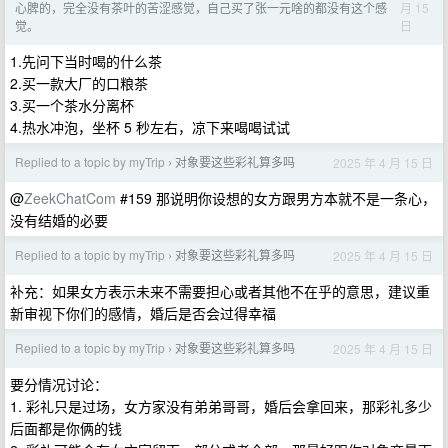
月 15
心脾的，完全没有茶叶的苦涩感觉，自己买了张一元啥的都没有这个感
日
觉。
1.先问下当时喝的什么茶
2.买一款大厂的口粮茶
3.买一个茶水分离杯
4.热水冲泡，坐杯 5 秒左右，凉下来喝喝试试
Replied to a topic by myTrip
对象要这些彩礼算多吗
2025 年 4 月 15 日
›
@
ZeekChatCom
#159 那说明你设想的女方跟男方本就不是一条心，
没有结婚的必要
Replied to a topic by myTrip
对象要这些彩礼算多吗
2025 年 4 月 15 日
›
补充：如果女方表示未来不需要担心或者其他不在乎的意思，建议重
新审视下你们的感情，婚后是否会过得幸福
Replied to a topic by myTrip
对象要这些彩礼算多吗
2025 年 4 月 15 日
›
要分情况讨论：
1. 彩礼只是过场，女方家没有弟弟哥哥，婚后会拿回来，那彩礼多少
后面都是你俩的钱