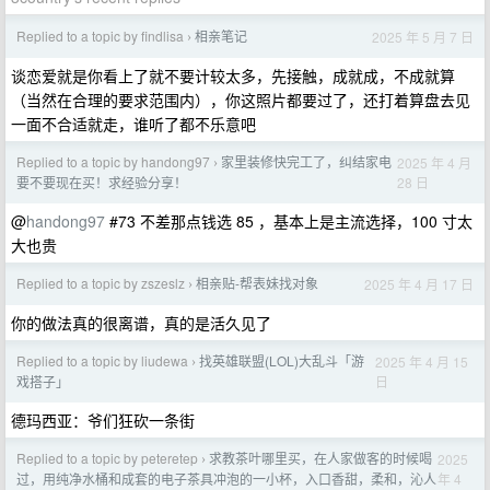
Replied to a topic by findlisa
相亲笔记
2025 年 5 月 7 日
›
谈恋爱就是你看上了就不要计较太多，先接触，成就成，不成就算
（当然在合理的要求范围内），你这照片都要过了，还打着算盘去见
一面不合适就走，谁听了都不乐意吧
Replied to a topic by handong97
家里装修快完工了，纠结家电
2025 年 4 月
›
28 日
要不要现在买！求经验分享！
@
handong97
#73 不差那点钱选 85 ，基本上是主流选择，100 寸太
大也贵
Replied to a topic by zszeslz
相亲贴-帮表妹找对象
2025 年 4 月 17 日
›
你的做法真的很离谱，真的是活久见了
Replied to a topic by liudewa
找英雄联盟(LOL)大乱斗「游
2025 年 4 月 15
›
日
戏搭子」
德玛西亚：爷们狂砍一条街
Replied to a topic by peteretep
求教茶叶哪里买，在人家做客的时候喝
2025
›
年 4
过，用纯净水桶和成套的电子茶具冲泡的一小杯，入口香甜，柔和，沁人