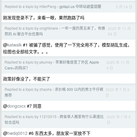
Replied to a topic by HiterPang
gptapi.us 中转站避雷提醒
2 月 14 日
›
刚发现登录不了，来看一眼，果然跑路了吗
Replied to a topic by cnightmare
一年一度的黑五来了，有推
2025 年 11 月
›
24 日
荐的 AI 聚合平台优惠吗
@
katwalk
#1 被骗了感觉，使用了一下完全用不了，模型胡乱生成，
绘图也全部给文字。。。
Replied to a topic by pkumsy
苹果好像放宽了外区 Apple
2025 年 11 月
›
4 日
Care+的购买？
政策好像没了，不能买了
Replied to a topic by zhaohs
求价格 300 以内的男士牛仔裤
2025 年 7 月 3
›
日
推荐
@
dongcxcx
#7 同意
Replied to a topic by 11212015
跨省单人搬家有什么渠道比
2025 年 7 月 3
›
日
较合适吗
@
hwdq0012
#6 东西太多，朋友家一室放不下