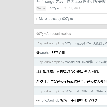
开了 surge 之后，国内 app 网络链接失败
Surge
•
007yxc
•
Oct 11, 2021
More topics by 007yxc
»
007yxc's recent replies
Replied to a topic by
007yxc
程序员
Zen 浏览器无法访
›
›
@
wupher
非常感谢
Replied to a topic by
mobaisilent
职场话题
2024
›
›
现在但凡跟计算机搭边的都要往 AI 方向靠。
Ai 这才几年就已经发展成这样了。已经有人预测 
Replied to a topic by
007yxc
创业组队
想开咖啡店
›
›
@
ForkGagHub
惋惜。 哥们你坚持了多久。