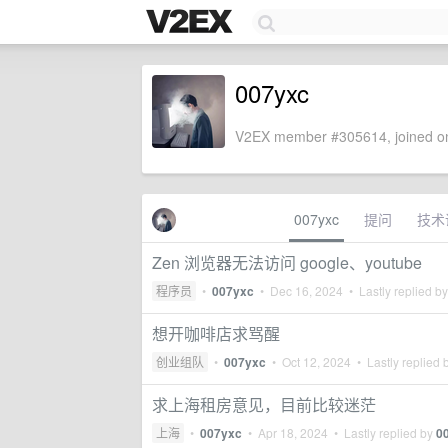
007yxc
V2EX member #305614, joined on
007yxc
提问
技术
Zen 浏览器无法访问 google、youtube
程序员
•
007yxc
•
Dec 16, 2024
• Lastly replied b
想开咖啡店求骂醒
创业组队
•
007yxc
•
Oct 12, 2024
• Lastly replied 
求上海租房意见，目前比较迷茫
上海
•
007yxc
•
Apr 18, 2024
• Lastly replied by
0