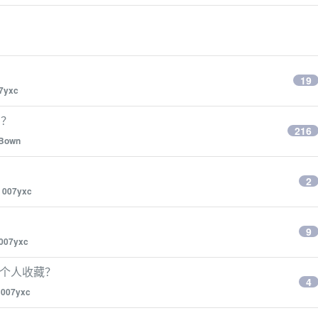
19
7yxc
吗？
216
Bown
2
y
007yxc
9
007yxc
区分个人收藏？
4
y
007yxc