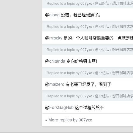
Replied to a topic by
007yxc
创业组队
想开咖啡店
›
›
@
qloog
没错，我已经想通了。
Replied to a topic by
007yxc
创业组队
想开咖啡店
›
›
@
rrrocky
是的，个人咖啡店很重要的一点就是建
Replied to a topic by
007yxc
创业组队
想开咖啡店
›
›
@
chitanda
定向价格狙击啊！
Replied to a topic by
007yxc
创业组队
想开咖啡店
›
›
@
maizero
有老哥已经发了，看到了
Replied to a topic by
007yxc
创业组队
想开咖啡店
›
›
@
ForkGagHub
这个过程煎熬不
More replies by 007yxc
»