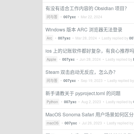
有没有适合工作内容的 Obsidian 项目？
问与答
•
007yxc
•
Mar 22, 2024
Windows 版本 ARC 浏览器无法登录
Arc
•
007yxc
•
Mar 28, 2024
• Lastly replied by
00
ios 上的记账软件都好复杂，有良心推荐
Apple
•
007yxc
•
Jun 28, 2024
• Lastly replied by
Steam 双击启动无反应，怎么办？
问与答
•
007yxc
•
Sep 19, 2023
• Lastly replied b
新手请教关于 pyproject.toml 的问题
Python
•
007yxc
•
Aug 2, 2023
• Lastly replied by
MacOS Sonoma Safari 用户场景如何
macOS
•
007yxc
•
Jul 26, 2023
• Lastly replied b