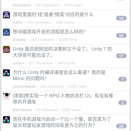
linuxsteam
• 667 characters • 4849 views
游戏里面的“线”或者“频道”对应的是什么
14
mk3s
• 205 characters • 4282 views
移动端游戏开发的流程是怎么样的？
37
manami
• 290 characters • 6528 views
Unity 裁员把刚加的决策树又干没了， Unity 7 的
大饼很可能也没了。
17
LaTero
• 627 characters • 6443 views
为什么 Unity 的编译速度会这么离谱？真的是
Mono 的问题吗？
7
drymonfidelia
• 383 characters • 4326 views
[求助]想实现一个 RPG 人物状态栏 UI，有没有推
荐的开源库
2
BlackSnow
• 54 characters • 2943 views
现在手机游戏冷启动一个比一个慢，是否是为了
延长轻度玩家游戏时间有意为之的行为？
25