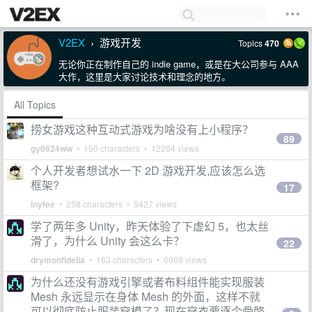
V2EX
游戏开发
Topics
470
›
无论你正在制作自己的 indie game，或是在大公司参与 AAA
大作，这里是大家讨论技术和理念的地方。
All Topics
捞女游戏这种互动式游戏为啥没有上小程序？
89
gy0624ww
• 150 characters • 12264 views
个人开发者想试水一下 2D 游戏开发,应该怎么选
框架?
17
inyfee
• 258 characters • 5427 views
学了两年多 Unity，昨天体验了下虚幻 5，也太丝
滑了，为什么 Unity 会这么卡？
22
drymonfidelia
• 163 characters • 6069 views
为什么还没有游戏引擎或者布料组件能实现服装
Mesh 永远显示在身体 Mesh 的外面，这样不就
可以彻底防止服装穿模了？现在穿衣要逐个骨骼