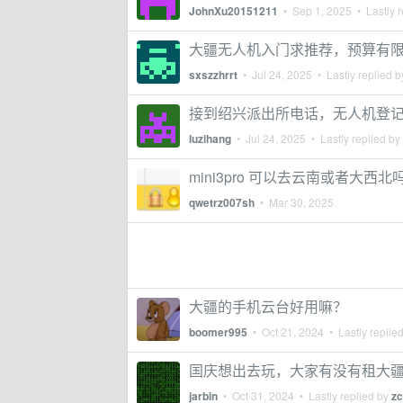
JohnXu20151211
•
Sep 1, 2025
• Lastly r
大疆无人机入门求推荐，预算有
sxszzhrrt
•
Jul 24, 2025
• Lastly replied 
接到绍兴派出所电话，无人机登
luzihang
•
Jul 24, 2025
• Lastly replied by
mini3pro 可以去云南或者大西北
qwetrz007sh
•
Mar 30, 2025
大疆的手机云台好用嘛？
boomer995
•
Oct 21, 2024
• Lastly replie
国庆想出去玩，大家有没有租大
jarbin
•
Oct 31, 2024
• Lastly replied by
zc