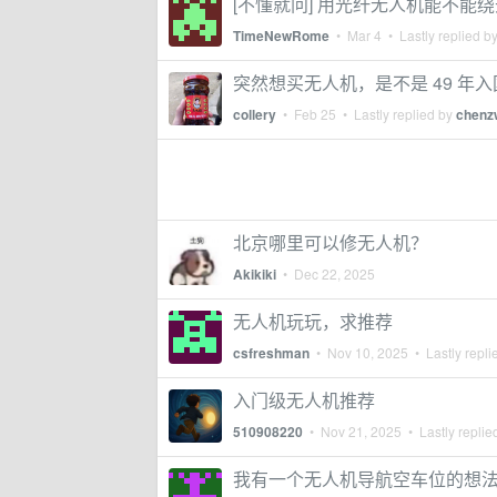
[不懂就问] 用光纤无人机能不能
TimeNewRome
•
Mar 4
• Lastly replied b
突然想买无人机，是不是 49 年入
collery
•
Feb 25
• Lastly replied by
chenz
北京哪里可以修无人机？
Akikiki
•
Dec 22, 2025
无人机玩玩，求推荐
csfreshman
•
Nov 10, 2025
• Lastly repli
入门级无人机推荐
510908220
•
Nov 21, 2025
• Lastly replie
我有一个无人机导航空车位的想