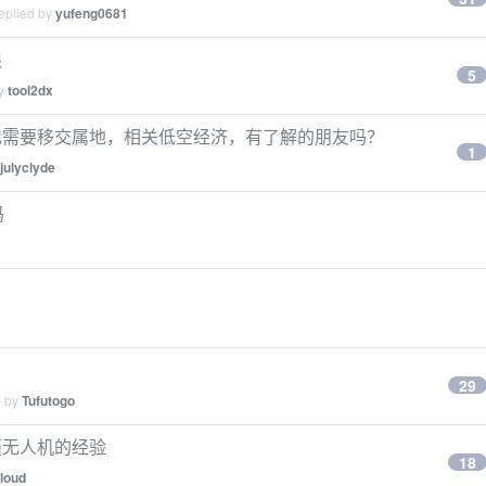
eplied by
yufeng0681
限
5
by
tool2dx
记需要移交属地，相关低空经济，有了解的朋友吗？
1
julyclyde
吗
29
d by
Tufutogo
疆无人机的经验
18
loud