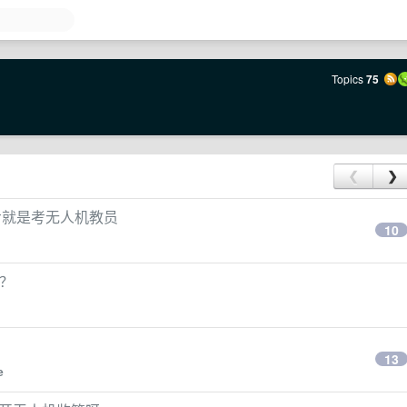
Topics
75
❮
❯
步就是考无人机教员
10
么？
13
e