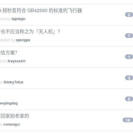
4G 频秒变符合 GB42590 的标准的飞行器
2
lied by
liqinliqin
否也不应当称之为『无人机』？
7
replied by
opengps
通信方案？
1
ed by
frayesshi1
3
 by
StinkyTofus
5
leepingdog
年回家拍老家的
18
 by
conanqyc