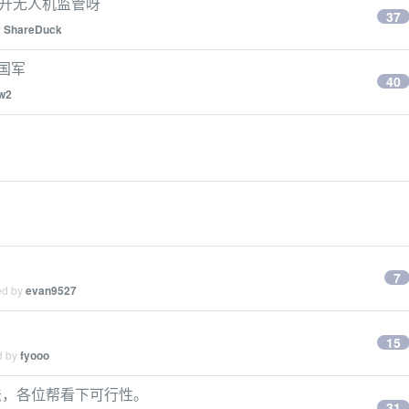
绕开无人机监管呀
37
y
ShareDuck
国军
40
w2
7
ed by
evan9527
15
d by
fyooo
法，各位帮看下可行性。
31