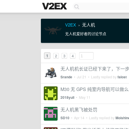
V2EX
无人机
›
无人机爱好者的讨论节点
1
2
3
4
无人机机长证已经下来了，下一
Srande
•
Jul 21
• Lastly replied by
falost
M30 无 GPS 纯室内导航可以做
2018yuli
•
May 11
无人机黑飞被处罚
SD10
•
Apr 14
• Lastly replied by
Moishin