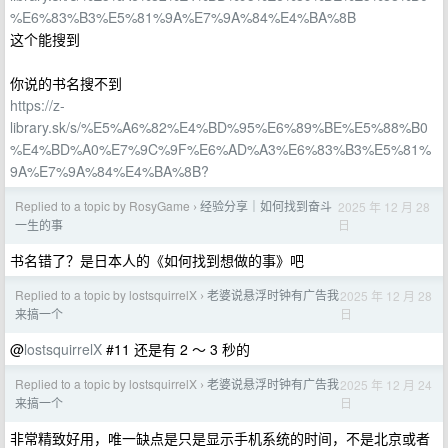
%E6%83%B3%E5%81%9A%E7%9A%84%E4%BA%8B
这个能搜到
你说的书名搜不到
https://z-
library.sk/s/%E5%A6%82%E4%BD%95%E6%89%BE%E5%88%B0
%E4%BD%A0%E7%9C%9F%E6%AD%A3%E6%83%B3%E5%81%
9A%E7%9A%84%E4%BA%8B?
Replied to a topic by RosyGame
经验分享｜如何找到奋斗
2025 年 12 月 28
›
日
一生的事
书名错了？是日本人的《如何找到想做的事》吧
Replied to a topic by lostsquirrelX
老婆说悬浮时钟有广告我
2025 年 12 月 28
›
日
来搞一个
@
lostsquirrelX
#11 还是有 2 ～ 3 秒的
Replied to a topic by lostsquirrelX
老婆说悬浮时钟有广告我
2025 年 12 月 24
›
日
来搞一个
非常精致好用，唯一缺点是只是显示手机系统的时间，不是北京或者