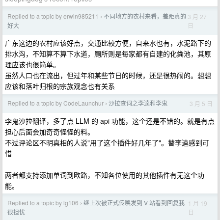
Replied to a topic by erwin985211
不同地方的农村来看，差距真的
3 月 27
›
日
好大
广东这边的农村应该好点，交通比较方便，自来水也有，水泥路下的
排水沟，不知算不算下水道，厕所则是每家都有自建的化粪池，其原
理应该也很简单。
虽然人口也在流出，但过年和某些节日的时候，还是很热闹的。想想
应该和落叶归根的宗族观念也有关系
Replied to a topic by CodeLaunchur
沙拉查词之李逵和李鬼
3 月 5 日
›
李鬼沙拉翻译，多了点 LLM 的 api 功能，这个还是不错的。就是有点
担心后面会加奇奇怪怪的料。
不过评论区不明真相的人说"用了这个插件好几年了"。替李逵感到可
惜
两者都支持添加单词到欧路，不知各位使用的其他插件有无这个功
能。
Replied to a topic by lg106
继上次被正式传唤发到 V 站看到回复我
1 月 19
›
日
很担忧