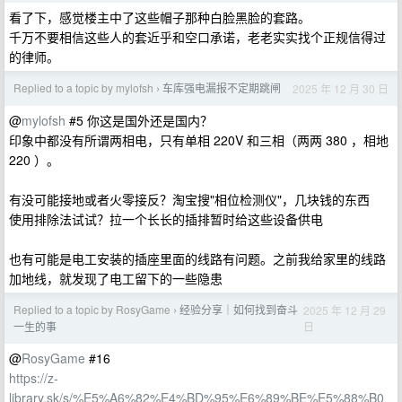
看了下，感觉楼主中了这些帽子那种白脸黑脸的套路。
千万不要相信这些人的套近乎和空口承诺，老老实实找个正规信得过
的律师。
Replied to a topic by mylofsh
车库强电漏报不定期跳闸
2025 年 12 月 30 日
›
@
mylofsh
#5 你这是国外还是国内？
印象中都没有所谓两相电，只有单相 220V 和三相（两两 380 ，相地
220 ）。
有没可能接地或者火零接反？淘宝搜"相位检测仪"，几块钱的东西
使用排除法试试？拉一个长长的插排暂时给这些设备供电
也有可能是电工安装的插座里面的线路有问题。之前我给家里的线路
加地线，就发现了电工留下的一些隐患
Replied to a topic by RosyGame
经验分享｜如何找到奋斗
2025 年 12 月 29
›
日
一生的事
@
RosyGame
#16
https://z-
library.sk/s/%E5%A6%82%E4%BD%95%E6%89%BE%E5%88%B0