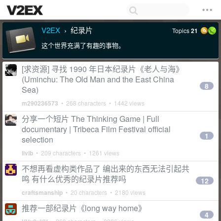
V2EX
纪录片
Topics
21
›
这个世界充满了有趣的事物。
[求资源] 寻找 1990 年日本纪录片《老人与海》
(Uminchu: The Old Man and the East China
8
Sea)
m290236573
• 268 characters • 1442 views
分享一个短片 The Thinking Game | Full
documentary | Tribeca Film Festival official
1
selection
livib
• 209 characters • 1261 views
不想再看虚构类作品了 编出来的东西无法引起共
鸣 有什么优秀的纪录片推荐吗
12
craftsmanship
• 20 characters • 2180 views
推荐一部纪录片《long way home》
4