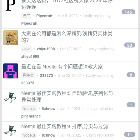
抽奖送话费， DTO 社区祝大家 2023 年好
运连连
145
推广
•
Pipecraft
•
Mar 8, 2023
• Lastly replied by
Pipecraft
大家在公司都是怎么深拷贝/浅拷贝实体类
的？
32
Java
•
zhiyu1998
•
Oct 17, 2022
• Lastly replied by
zhiyu1998
最近在看 Nestjs 有个问题想请教大家
8
程序员
•
233373
•
Sep 22, 2022
• Lastly replied by
233373
Nestjs 最佳实践教程:5 自动验证,序列化与
异常处理
1
Node.js
•
lichnow
•
Jan 6, 2023
• Lastly replied by
pincmancc
Nestjs 最佳实践教程:4 排序,分页与过滤
11
Node.js
•
lichnow
•
Jul 11, 2022
• Lastly replied by