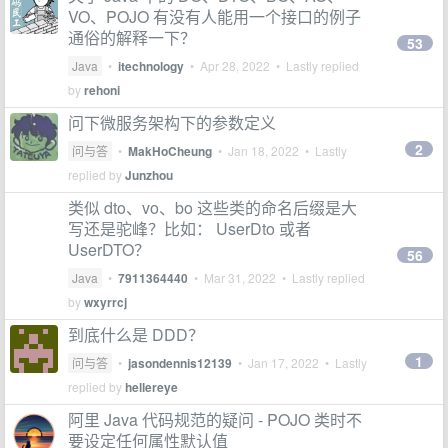
VO、POJO 有没有人能用一个接口的例子
通俗的解释一下？
53
Java
•
itechnology
•
Apr 28, 2022
• Lastly replied
by
rehoni
问下微服务架构下的参数定义
2
问与答
•
MakHoCheung
•
Jan 18, 2022
• Lastly
replied by
Junzhou
类似 dto、vo、bo 这些类的命名后缀是大
写还是驼峰？比如： UserDto 或者
UserDTO？
56
Java
•
7911364440
•
Mar 31, 2022
• Lastly replied
by
wxyrrcj
到底什么是 DDD？
1
问与答
•
jasondennis12139
•
Jan 17, 2022
• Lastly
replied by
hellereye
阿里 Java 代码规范的疑问 - POJO 类时不
要设定任何属性默认值