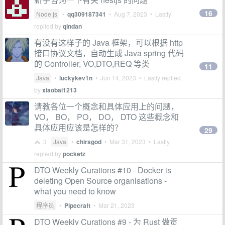
16
Node.js
•
qq309187341
•
Aug 7, 2023
• Lastly
replied by
qindan
有没有这样子的 Java 框架，可以根据 http
接口协议文档，自动生成 Java spring 代码
的 Controller, VO,DTO,REQ 等类
11
Java
•
luckykev1n
•
Jun 14, 2023
• Lastly replied
by
xiaobai1213
请教各位一个概念和具体应用上的问题，
VO， BO， PO， DO， DTO 这些概念和
具体应用应该是怎样的？
29
3
Java
•
chirsgod
•
Mar 31, 2023
• Lastly
replied by
pocketz
DTO Weekly Curations #10 - Docker is
deleting Open Source organisations -
what you need to know
程序员
•
Pipecraft
•
Mar 21, 2023
DTO Weekly Curations #9 - 为 Rust 做贡