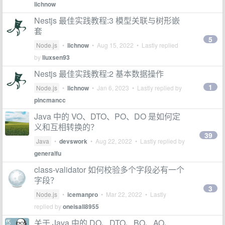
lichnow
Nestjs 最佳实践教程:3 模型关联与树形嵌
套
5
Node.js
•
lichnow
•
Aug 15, 2022
• Lastly replied
by
liuxsen93
Nestjs 最佳实践教程:2 基本数据操作
1
Node.js
•
lichnow
•
Jan 6, 2023
• Lastly replied by
pincmancc
Java 中的 VO、DTO、PO、DO 是如何定
义和互相转换的？
39
Java
•
devswork
•
Aug 22, 2022
• Lastly replied by
generalfu
class-validator 如何校验多个字段必有一个
字段？
3
Node.js
•
icemanpro
•
Mar 22, 2022
• Lastly
replied by
oneisall8955
关于 Java 中的 DO、DTO、BO、AO、