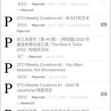
程序员
•
Pipecraft
•
Feb 17, 2023
• Lastly replied
by
Pipecraft
DTO Weekly Curations #3 - 命令行的艺术
1
程序员
•
Pipecraft
•
Feb 1, 2023
• Lastly replied by
Pipecraft
好工具周刊（第 46 期）: [特别篇] 2022 年
最佳免费在线工具 / The Best X Tools
2022 / 和抽奖活动
推广
•
Pipecraft
•
Jan 20, 2023
DTO Weekly Curations #2 - You Want
Modules, Not Microservices
程序员
•
Pipecraft
•
Jan 16, 2023
DTO Weekly Curations #1 - 2022 年
JavaScript 明星项目
4
程序员
•
Pipecraft
•
Jan 17, 2023
• Lastly replied
by
bmwh123