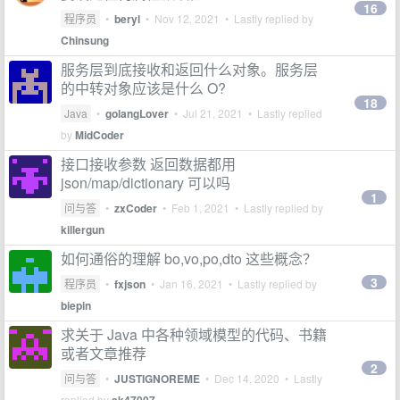
16
程序员
•
beryl
•
Nov 12, 2021
• Lastly replied by
Chinsung
服务层到底接收和返回什么对象。服务层
的中转对象应该是什么 O?
18
Java
•
golangLover
•
Jul 21, 2021
• Lastly replied
by
MidCoder
接口接收参数 返回数据都用
json/map/dictionary 可以吗
1
问与答
•
zxCoder
•
Feb 1, 2021
• Lastly replied by
killergun
如何通俗的理解 bo,vo,po,dto 这些概念？
3
程序员
•
fxjson
•
Jan 16, 2021
• Lastly replied by
biepin
求关于 Java 中各种领域模型的代码、书籍
或者文章推荐
2
问与答
•
JUSTIGNOREME
•
Dec 14, 2020
• Lastly
replied by