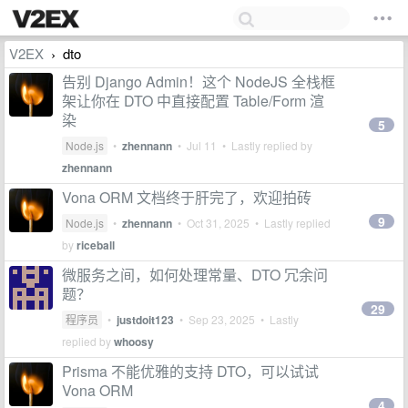
V2EX
dto
›
告别 Django Admin！这个 NodeJS 全栈框
架让你在 DTO 中直接配置 Table/Form 渲
染
5
Node.js
•
zhennann
•
Jul 11
• Lastly replied by
zhennann
Vona ORM 文档终于肝完了，欢迎拍砖
9
Node.js
•
zhennann
•
Oct 31, 2025
• Lastly replied
by
riceball
微服务之间，如何处理常量、DTO 冗余问
题？
29
程序员
•
justdoit123
•
Sep 23, 2025
• Lastly
replied by
whoosy
Prisma 不能优雅的支持 DTO，可以试试
Vona ORM
4