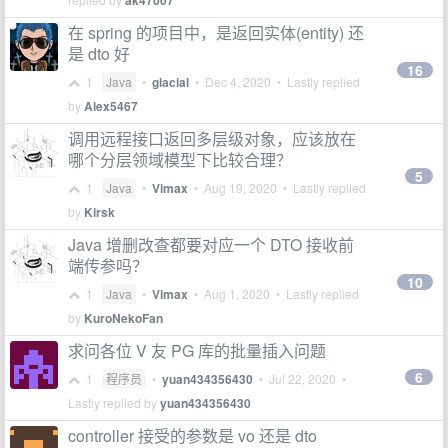
ak47007
在 spring 的项目中，是返回实体(entity) 还
是 dto 好
16
1
Java
•
glacial
•
Dec 4, 2020
• Lastly replied
by
Alex5467
调用远程接口返回多层级对象，应该放在
哪个分层领域模型下比较合理？
5
1
Java
•
Vimax
•
Aug 19, 2020
• Lastly replied
by
Kirsk
Java 增删改查都要对应一个 DTO 接收前
端传参吗？
10
1
Java
•
Vimax
•
Aug 1, 2020
• Lastly replied
by
KuroNekoFan
求问各位 V 友 PG 库的批量插入问题
6
1
程序员
•
yuan434356430
•
Jul 22, 2020
•
Lastly replied by
yuan434356430
controller 接受的参数是 vo 还是 dto