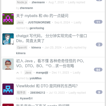
Node.js
•
zhennann
•
Aug 7, 2025
• Lastly replied
by
zhennann
关于 mybatis 和 dto 的一点疑问
11
Java
•
JUSTIGNOREME
•
Sep 6, 2024
• Lastly
replied by
gerefoxing
chatgpt 写代码， 分分钟实现完成一个接口
Dto，简直太爽了
3
OpenAI
•
kimera
•
Jan 23, 2024
• Lastly replied by
kimera
初入 Java ，看不懂 各种奇奇怪怪的 PO、
VO、DTO、BO、**O…求一份攻略
94
1
Java
•
mangojiji
•
Dec 11, 2023
• Lastly
replied by
yoloMiss
ViewModel 和 DTO 是同样的东西吗？
9
程序员
•
289396212
•
Jul 13, 2023
• Lastly replied
by
AyaseEri
新手咨询一下有关 nestjs 的问题