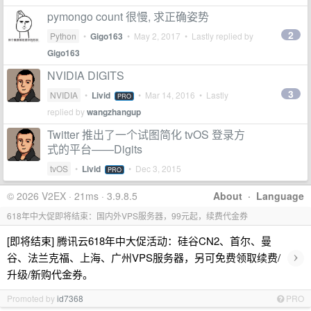
pymongo count 很慢, 求正确姿势
2
Python
•
Gigo163
•
May 2, 2017
• Lastly replied by
Gigo163
NVIDIA DIGITS
3
NVIDIA
•
Livid
•
Mar 14, 2016
• Lastly
PRO
replied by
wangzhangup
Twitter 推出了一个试图简化 tvOS 登录方
式的平台——Digits
tvOS
•
Livid
•
Dec 3, 2015
PRO
© 2026 V2EX · 21ms · 3.9.8.5
About
·
Language
618年中大促即将结束：国内外VPS服务器，99元起，续费代金券
[即将结束] 腾讯云618年中大促活动：硅谷CN2、首尔、曼
›
谷、法兰克福、上海、广州VPS服务器，另可免费领取续费/
升级/新购代金券。
Promoted by
id7368
PRO