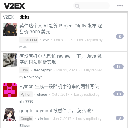
V2EX
digits
›
英伟达个人 AI 超算 Project Digits 发布 起
售价 3000 美元
8
Local LLM
•
levn
•
Feb 8, 2025
• Lastly replied by
musi
有没有好心人帮忙 review 一下， Java 数
字的词法解析实现
11
Java
•
NeoZephyr
•
Mar 31, 2023
• Lastly replied
by
NeoZephyr
Python 生成一段随机字符串的两种写法
18
Python
•
chace
•
Oct 7, 2017
• Lastly replied by
shn7798
google payment 被暂停了， 怎么破？
3
Google
•
vitalbo
•
Jun 7, 2017
• Lastly replied by
Ellison