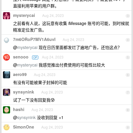
直接利用苹果的用户群。
mysterycai
Aug 24, 2023
3
之前看有人说，这玩意有收集 iMessage 账号的可能，到时候就
精准定位发广告。
7m6ORoP7MV1A6uvI
Aug 24, 2023
4
@
mysterycai
现在日历里面都发烂了遍地广告，还怕这点？
senooo
Aug 24, 2023
OP
5
@
mysterycai
我感觉推出付费使用的可能性比较大
aero99
Aug 24, 2023
6
有没有可能被果子封掉的可能
synsynink
Aug 24, 2023
7
试了一下没有回复我😰
hashi
Aug 24, 2023
8
@
synsynink
没收到回复 +1
SimonOne
Aug 24, 2023
9