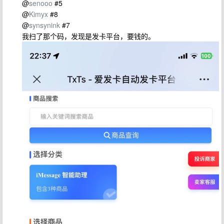
@
senooo
#5
@
Kimyx
#8
@
synsynink
#7
我扫了那个码，发现是发卡平台，要钱的。