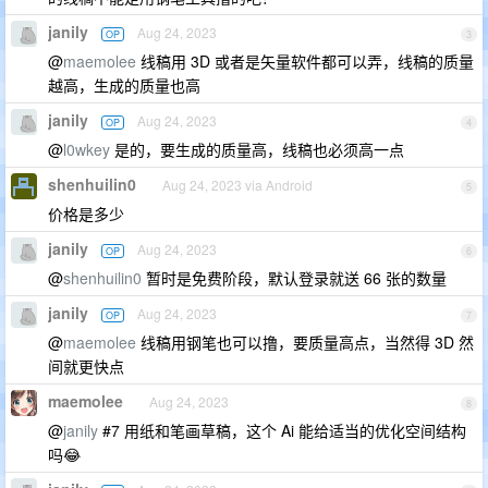
janily
Aug 24, 2023
OP
3
@
maemolee
线稿用 3D 或者是矢量软件都可以弄，线稿的质量
越高，生成的质量也高
janily
Aug 24, 2023
OP
4
@
l0wkey
是的，要生成的质量高，线稿也必须高一点
shenhuilin0
Aug 24, 2023 via Android
5
价格是多少
janily
Aug 24, 2023
OP
6
@
shenhuilin0
暂时是免费阶段，默认登录就送 66 张的数量
janily
Aug 24, 2023
OP
7
@
maemolee
线稿用钢笔也可以撸，要质量高点，当然得 3D 然
间就更快点
maemolee
Aug 24, 2023
8
@
janily
#7 用纸和笔画草稿，这个 Ai 能给适当的优化空间结构
吗😂