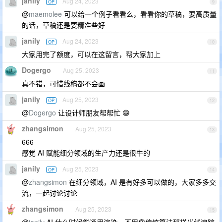
janily
Aug 24, 2023
OP
9
@
maemolee
可以给一个例子看看么，看看你的草稿，要高质量
的话，草稿还是要精准些好
janily
Aug 24, 2023
OP
10
大家用完了额度，可以在这留言，帮大家加上
Dogergo
Aug 25, 2023
11
真不错，可惜线稿都不会画
janily
Aug 25, 2023
OP
12
@
Dogergo
让设计师朋友帮帮忙 😄
zhangsimon
Aug 25, 2023
13
666
感觉 AI 赋能细分领域的生产力还是很牛的
janily
Aug 25, 2023
OP
14
@
zhangsimon
在细分领域，AI 是有好多可以做的，大家多多交
流，一起讨论讨论
zhangsimon
Aug 25, 2023
15
@
janily
AI 什么时候能通用渲染，不用像传统算法那样光线追踪