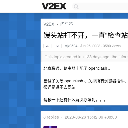
V2EX
问与答
›
馒头站打不开，一直“检查站
xjx0524
·
Jun 26, 2023
· 3580 views
This topic created in 1138 days ago, the inf
北京联通，路由器上配了 openclash 。
尝试了关闭 openclash 、关掉所有浏览器插件、用 C
都还是进不去网站
请教一下还有什么解决办法呢。。。
6 replies
•
2023-06-26 15:42:06 +08:00