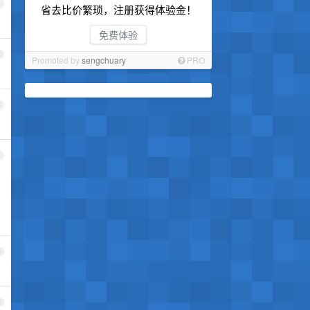
1
省去比价繁琐，注册获得体验金！
免费体验
2
Promoted by
sengchuary
PRO
3
4
5
6