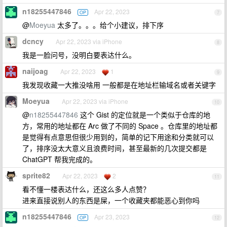
n18255447846
Apr 22, 2023
OP
7
@
Moeyua
太多了。。。给个小建议，排下序
dcncy
Apr 22, 2023 via iPhone
8
我是一脸问号，没明白要表达什么。
naijoag
Apr 22, 2023
1
9
我发现收藏一大推没啥用 一般都是在地址栏输域名或者关键字
Moeyua
Apr 22, 2023 via iPhone
10
@
n18255447846
这个 Gist 的定位就是一个类似于仓库的地
方，常用的地址都在 Arc 做了不同的 Space 。仓库里的地址都
是觉得有点意思但很少用到的，简单的记下用途和分类就可以
了，排序没太大意义且浪费时间，甚至最新的几次提交都是
ChatGPT 帮我完成的。
sprite82
Apr 22, 2023
2
11
看不懂一楼表达什么，还这么多人点赞？
进来直接说别人的东西是屎，一个收藏夹都能恶心到你吗
n18255447846
Apr 23, 2023
OP
12