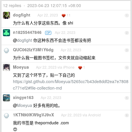
12 replies
•
2023-04-23 12:07:15 +08:00
dogfight
Apr 22, 2023
11
1
为什么有人分享这些东西。像 shi
n18255447846
Apr 22, 2023
OP
2
@
dogfight
你这种东西不会连书签都没有把
QUC062IzY3M1Y6dg
Apr 22, 2023
3
为什么我一截图书签栏，文件夹就自动缩起来
Moeyua
Apr 22, 2023 via iPhone
1
4
又到了这个环节了，贴一下自己的
https://gist.github.com/Moeyua/5265cc7b43de8ddf2ea7e7808
c771ef2#file-collection-md
xingye163
Apr 22, 2023
5
@
Moeyua
好多有用的哈。
1KTN90lKW9gVJ9vX
Apr 22, 2023 via Android
6
我的书签是 theporndude .com
😍