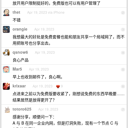
放开用户限制挺好的，免费版也可以有用户管理了
thet
Apr 19, 2023 via iPhone
2
不错
orangie
Apr 19, 2023
3
我想最大的好处是免费套餐也能和朋友共享一个局域网了，而不
用把账号也分享出去。
qsnow6
Apr 19, 2023
4
良心产品
Mar5
Apr 19, 2023
5
早上也收到邮件了，良心啊。
krixaar
Apr 19, 2023
9
6
点进来之前以为免费版要收紧了，刚想说免费的东西早晚要……
结果居然是放得更开了？
totoro625
Apr 19, 2023
7
感谢分享，顺便问一下：
A 与 B 在同一企业内网，但是打洞失败，现有一个节点 C 与