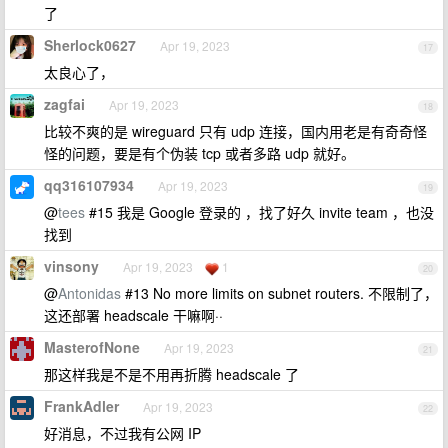
了
Sherlock0627
Apr 19, 2023
17
太良心了，
zagfai
Apr 19, 2023
18
比较不爽的是 wireguard 只有 udp 连接，国内用老是有奇奇怪
怪的问题，要是有个伪装 tcp 或者多路 udp 就好。
qq316107934
Apr 19, 2023
19
@
tees
#15 我是 Google 登录的 ，找了好久 invite team ，也没
找到
vinsony
Apr 19, 2023
1
20
@
Antonidas
#13 No more limits on subnet routers. 不限制了，
这还部署 headscale 干嘛啊··
MasterofNone
Apr 19, 2023
21
那这样我是不是不用再折腾 headscale 了
FrankAdler
Apr 19, 2023
22
好消息，不过我有公网 IP