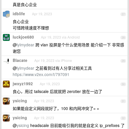
真是良心企业
idblife
Apr 19, 2023
27
良心企业
可惜跨境速度不理想
luckjoe680
Apr 19, 2023 via Android
28
@
lylmydear
跨 vlan 投屏是个什么使用场景 能介绍一下 非常感
谢您
Blacate
Apr 19, 2023 via iPhone
29
@
lylmydear
之前看到过有人分享过相关工具
https://www.v2ex.com/t/797091
jwxyz1992
Apr 19, 2023
30
良心，用过 tailscale 后就就把 zerotier 放在一边了
ysicing
Apr 19, 2023
31
如果能自定义网段就好了，100 和内网冲突了= =
ysicing
Apr 19, 2023
32
@
ysicing
headscale 目前能吸引我的就是自定义 ip_prefixes 了