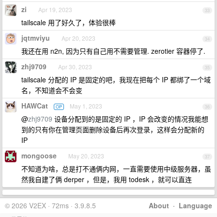
zi
Apr 19, 2023
33
tailscale 用了好久了，体验很棒
jqtmviyu
Apr 20, 2023
34
我还在用 n2n, 因为只有自己用不需要管理. zerotier 容器停了.
zhj9709
Apr 30, 2023
35
tailscale 分配的 IP 是固定的吧，我现在把每个 IP 都绑了一个域
名，不知道会不会变
HAWCat
May 1, 2023
OP
36
@
zhj9709
设备分配到的是固定的 IP ，IP 会改变的情况我能想
到的只有你在管理页面删除设备后再次登录，这样会分配新的
IP
mongoose
May 20, 2023
37
不知道为啥，总是打不通俩内网，一直需要使用中级服务器，虽
然我自建了俩 derper ，但是，我用 todesk ，就可以直连
© 2026 V2EX · 72ms · 3.9.8.5
About
·
Language