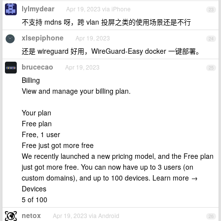
lylmydear
Apr 19, 2023 via iPhone
23
不支持 mdns 呀，跨 vlan 投屏之类的使用场景还是不行
xlsepiphone
Apr 19, 2023
24
还是 wireguard 好用，WireGuard-Easy docker 一键部署。
brucecao
Apr 19, 2023
25
Billing
View and manage your billing plan.
Your plan
Free plan
Free, 1 user
Free just got more free
We recently launched a new pricing model, and the Free plan
just got more free. You can now have up to 3 users (on
custom domains), and up to 100 devices. Learn more →
Devices
5 of 100
netox
Apr 19, 2023 via Android
26