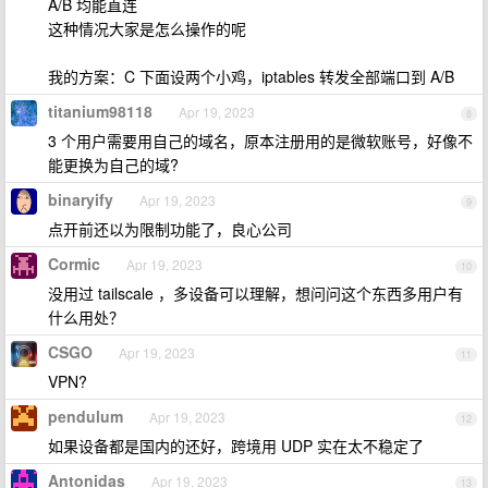
A/B 均能直连
这种情况大家是怎么操作的呢
我的方案：C 下面设两个小鸡，iptables 转发全部端口到 A/B
titanium98118
Apr 19, 2023
8
3 个用户需要用自己的域名，原本注册用的是微软账号，好像不
能更换为自己的域?
binaryify
Apr 19, 2023
9
点开前还以为限制功能了，良心公司
Cormic
Apr 19, 2023
10
没用过 tailscale ，多设备可以理解，想问问这个东西多用户有
什么用处？
CSGO
Apr 19, 2023
11
VPN?
pendulum
Apr 19, 2023
12
如果设备都是国内的还好，跨境用 UDP 实在太不稳定了
Antonidas
Apr 19, 2023
13