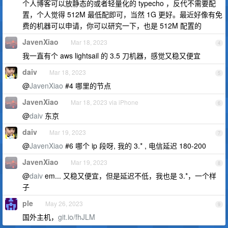
个人博客可以放静态的或者轻量化的 typecho ，反代不需要配
置，个人觉得 512M 最低配即可，当然 1G 更好。最近好像有免
费的机器可以申请，你可以研究一下，也是 512M 配置的
JavenXiao
Mar 18, 2023
4
我一直有个 aws lightsail 的 3.5 刀机器，感觉又稳又便宜
daiv
Mar 18, 2023
5
@
JavenXiao
#4 哪里的节点
JavenXiao
Mar 18, 2023 via iPhone
6
@
daiv
东京
daiv
Mar 19, 2023
7
@
JavenXiao
#6 哪个 ip 段呀, 我的 3.* , 电信延迟 180-200
JavenXiao
Mar 19, 2023
8
@
daiv
em... 又稳又便宜，但是延迟不低，我也是 3.*，一个样
子
ple
May 26, 2023
9
国外主机，
git.io/fhJLM