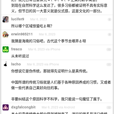
到现在自然科学这么发达了，很多习俗都被证明不具有实际意
义，但节日的另一大意义就是仪式感，这是文化的一部分。
lucifer9
Mar 6, 2023
8
所以哪个区域惊蛰吃🍐啊？
erwin985211
Mar 6, 2023
9
我猜是海南的习俗吧，古代这个季节去哪弄🍐呀
fresco
Mar 6, 2023 via iPhone
10
从未听说过
lscho
Mar 6, 2023 via iPhone
11
你想说它是伪传统，那就得先证明什么是真传统。
中国所谓的传统习俗就是人们基于各种原因养成的习惯，又或者
做一些代表自己美好向往的事。
非要纠结这个原因科学不科学，我只能说一句魔怔了属于。
dxgfalcongbit
Mar 6, 2023 via Android
12
本土的真传统绝大部分早就被抛弃了，流行的很多是进口传统，