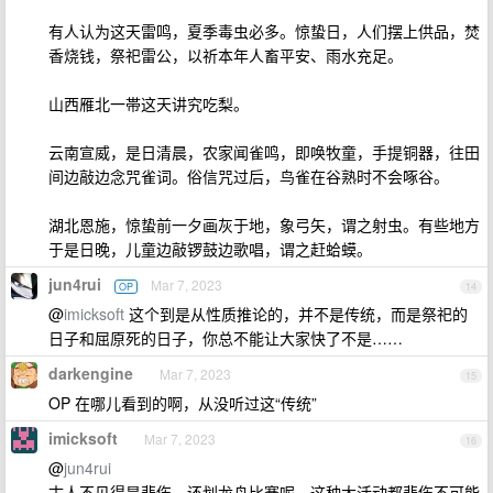
有人认为这天雷鸣，夏季毒虫必多。惊蛰日，人们摆上供品，焚
香烧钱，祭祀雷公，以祈本年人畜平安、雨水充足。
山西雁北一帯这天讲究吃梨。
云南宣威，是日清晨，农家闻雀鸣，即唤牧童，手提铜器，往田
间边敲边念咒雀词。俗信咒过后，鸟雀在谷熟时不会啄谷。
湖北恩施，惊蛰前一夕画灰于地，象弓矢，谓之射虫。有些地方
于是日晚，儿童边敲锣鼓边歌唱，谓之赶蛤蟆。
jun4rui
Mar 7, 2023
OP
14
@
imicksoft
这个到是从性质推论的，并不是传统，而是祭祀的
日子和屈原死的日子，你总不能让大家快了不是……
darkengine
Mar 7, 2023
15
OP 在哪儿看到的啊，从没听过这“传统”
imicksoft
Mar 7, 2023
16
@
jun4rui
古人不见得是悲伤，还划龙舟比赛呢。这种大活动都悲伤不可能