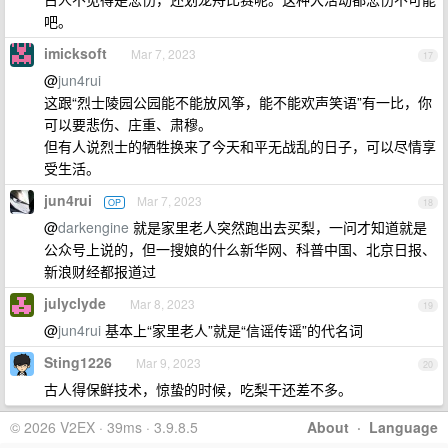
吧。
imicksoft
Mar 7, 2023
17
@
jun4rui
这跟“烈士陵园公园能不能放风筝，能不能欢声笑语”有一比，你
可以要悲伤、庄重、肃穆。
但有人说烈士的牺牲换来了今天和平无战乱的日子，可以尽情享
受生活。
jun4rui
Mar 7, 2023
OP
18
@
darkengine
就是家里老人突然跑出去买梨，一问才知道就是
公众号上说的，但一搜娘的什么新华网、科普中国、北京日报、
新浪财经都报道过
julyclyde
Mar 8, 2023
19
@
jun4rui
基本上“家里老人”就是“信谣传谣”的代名词
Sting1226
Mar 9, 2023
20
古人得保鲜技术，惊蛰的时候，吃梨干还差不多。
© 2026 V2EX · 39ms · 3.9.8.5
About
·
Language