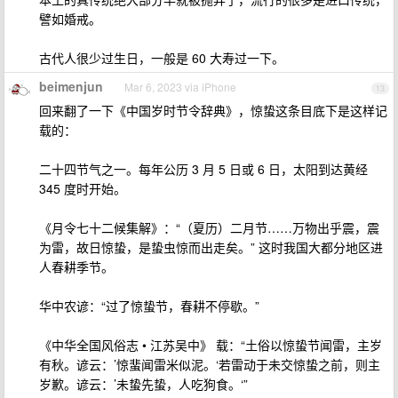
譬如婚戒。
古代人很少过生日，一般是 60 大寿过一下。
beimenjun
Mar 6, 2023 via iPhone
13
回来翻了一下《中国岁时节令辞典》，惊蛰这条目底下是这样记
载的：
二十四节气之一。每年公历 3 月 5 日或 6 日，太阳到达黄经
345 度时开始。
《月令七十二候集解》：“（夏历）二月节……万物出乎震，震
为雷，故日惊蛰，是蛰虫惊而出走矣。” 这时我国大都分地区进
人春耕季节。
华中农谚：“过了惊蛰节，春耕不停歇。”
《中华全国风俗志 • 江苏吴中》 载：“土俗以惊蛰节闻雷，主岁
有秋。谚云：’惊蜚闻雷米似泥。‘若雷动于未交惊蛰之前，则主
岁歉。谚云：’未蛰先蛰，人吃狗食。‘”