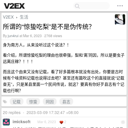
V2EX
生活
›
所谓的“惊蛰吃梨”是不是伪传统？
By
jun4rui
at Mar 6, 2023 · 2768 views
身为南方人，从来没听过这个说法？！
看介绍，所谓惊蛰吃梨的理由也很牵强，梨和‘离’同因，所以是要虫子
远离庄稼？！！！
而且这个由来又没有记载，看了好多篇根本就没有出处，你要是古时
候有个啥资料记载也说得过去吧？甚至还有篇吹这个的直接就说“记载
查无”，只是某县里面一个民间传说，就这？要真有你好歹县志有个记
载也行啊？
记载
惊蛰
同因
县志
20 replies
•
2023-03-09 17:32:47 +08:00
imicksoft
Mar 6, 2023
2
1