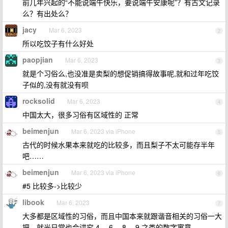
前几年兴起的“不能说端午快乐，要说端午安康呢”？有古文记录
么？有出处么？
jacy
Mar 6, 2023
2
所以吃饺子有什么好处
paopjian
Mar 6, 2023
3
就是个习俗么,也没准是卖梨的想促销搞得故事呢,就和过年吃饺
子似的,没有就没有呗
rocksolid
Mar 6, 2023
4
中国太大，很多习俗有区域性的 正常
beimenjun
Mar 6, 2023 via iPhone
5
古代的时候水果本来就吃的比较多，而且梨子不太可能存半年
吧……
beimenjun
Mar 6, 2023 via iPhone
6
#5 比较多->比较少
libook
Mar 6, 2023
7
大多都是区域性的习俗，而且中国本来就跟谐音相关的习俗一大
把，就光日常也会讲究 4 、6 、8 、9 之类的数字寓意。