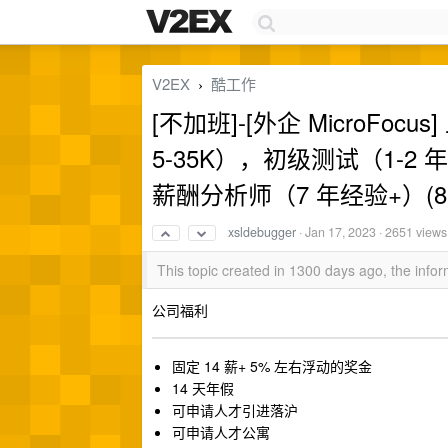
V2EX
酷工作
›
[不加班]-[外企 MicroFocu
5-35K），初级测试（1-2 
薪酬分析师（7 年经验+）(8-
xsldebugger
·
Jan 17, 2023
· 2651 views
This topic created in 1300 days ago, the inf
公司福利
固定 14 薪+ 5% 左右浮动的奖金
14 天年假
可申请人才引进落沪
可申请人才公寓