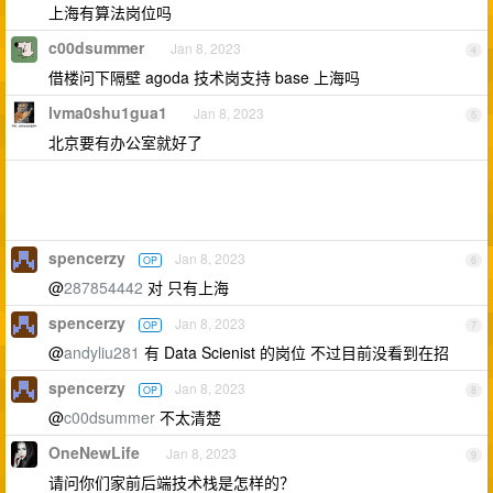
上海有算法岗位吗
c00dsummer
Jan 8, 2023
4
借楼问下隔壁 agoda 技术岗支持 base 上海吗
lvma0shu1gua1
Jan 8, 2023
5
北京要有办公室就好了
spencerzy
Jan 8, 2023
OP
6
@
287854442
对 只有上海
spencerzy
Jan 8, 2023
OP
7
@
andyliu281
有 Data Scienist 的岗位 不过目前没看到在招
spencerzy
Jan 8, 2023
OP
8
@
c00dsummer
不太清楚
OneNewLife
Jan 8, 2023
9
请问你们家前后端技术栈是怎样的？