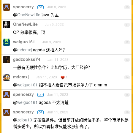
spencerzy
Jan 8, 2023
OP
10
@
OneNewLife
java 为主
OneNewLife
Jan 9, 2023
11
OP 效率很高，顶
weiguo161
Jan 9, 2023
12
@
mdcmxj
agoda 还招人吗？
gadzookssY4
Jan 11, 2023
13
一般有无硬性条件？比如学历，大厂经验？
mdcmxj
Jan 11, 2023
1
14
@
weiguo161
招不招人看自己市场竞争力了 emmm
spencerzy
Jan 11, 2023
OP
15
@
weiguo161
agoda 不太清楚
spencerzy
Jan 11, 2023
OP
16
@
zdiou10
无硬性条件。但目前开放的岗位不多，整个市场也是
僧多粥少，所以招聘标准只能水涨船高了。