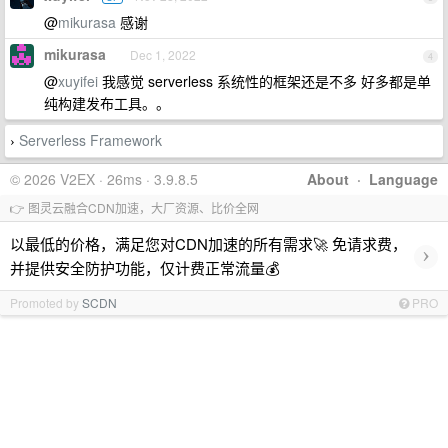
@
mikurasa
感谢
mikurasa
Dec 1, 2022
4
@
xuyifei
我感觉 serverless 系统性的框架还是不多 好多都是单
纯构建发布工具。。
Serverless Framework
›
© 2026 V2EX · 26ms · 3.9.8.5
About
·
Language
👉 图灵云融合CDN加速，大厂资源、比价全网
以最低的价格，满足您对CDN加速的所有需求🚀 免请求费，
›
并提供安全防护功能，仅计费正常流量💰
Promoted by
SCDN
PRO