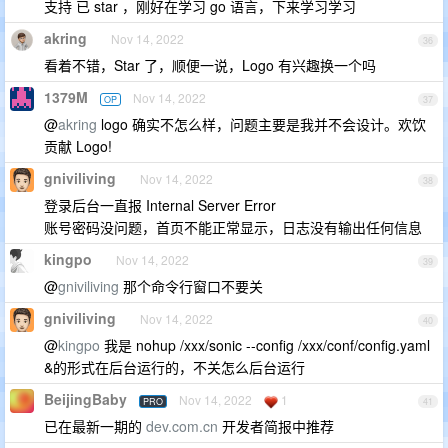
支持 已 star ，刚好在学习 go 语言，下来学习学习
akring
Nov 14, 2022
36
看着不错，Star 了，顺便一说，Logo 有兴趣换一个吗
1379M
Nov 14, 2022
OP
37
@
akring
logo 确实不怎么样，问题主要是我并不会设计。欢饮
贡献 Logo!
gniviliving
Nov 14, 2022
38
登录后台一直报 Internal Server Error
账号密码没问题，首页不能正常显示，日志没有输出任何信息
kingpo
Nov 14, 2022
39
@
gniviliving
那个命令行窗口不要关
gniviliving
Nov 14, 2022
40
@
kingpo
我是 nohup /xxx/sonic --config /xxx/conf/config.yaml
&的形式在后台运行的，不关怎么后台运行
BeijingBaby
Nov 14, 2022
1
PRO
41
已在最新一期的
dev.com.cn
开发者简报中推荐