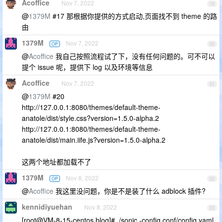
Acoffice
Nov 7, 2022
19
@
1379M
#17 那根据你提供的方式启动,页面找不到 theme 的路
由
1379M
Nov 7, 2022
OP
20
@
Acoffice
我自己按照流程试了下，没有任何问题的。可不可以
提个 issue 呢，提供下 log 以及环境等信息
Acoffice
Nov 7, 2022
21
@
1379M
#20
http://127.0.0.1:8080/themes/default-theme-
anatole/dist/style.css?version=1.5.0-alpha.2
http://127.0.0.1:8080/themes/default-theme-
anatole/dist/main.iife.js?version=1.5.0-alpha.2
这两个地址都加载不了
1379M
Nov 8, 2022
OP
22
@
Acoffice
我这里没问题，你是不是装了什么 adblock 插件?
kennidiyuehan
Nov 8, 2022
23
[root@VM-8-15-centos blog]# ./sonic -config conf/config.yaml