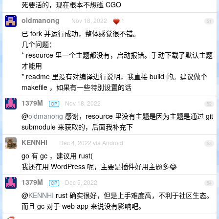
死要活的，现在根本不想碰 CGO
oldmanong
Nov 18, 2022
1
51
已 fork 并运行成功，整体感觉很不错。
几个问题：
* resource 里一个主题都没有，启动报错。手动下载了默认主题
才能用
* readme 里没有对编译进行说明，我直接 build 的。建议做个
makefile ，如果有一些特别设置的话
1379M
Nov 18, 2022
OP
52
@
oldmanong
感谢，resource 里没有主题是因为主题是通过 git
submodule 来获取的，后面我补充下
KENNHI
Dec 4, 2022 via Android
53
go 有 gc ，建议用 rust(
我还在用 WordPress 呢，主要是插件好用主题多😂
1379M
Dec 5, 2022
OP
54
@
KENNHI
rust 确实很好，但是上手难度高，不利于社区生态。
而且 gc 对于 web app 来说没有影响吧。