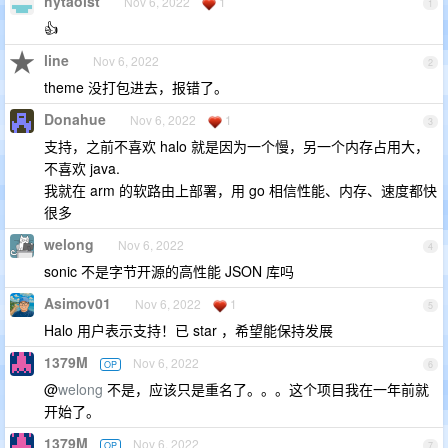
hytaoist
Nov 6, 2022
1
1
👍
line
Nov 6, 2022
2
theme 没打包进去，报错了。
Donahue
Nov 6, 2022
1
3
支持，之前不喜欢 halo 就是因为一个慢，另一个内存占用大，
不喜欢 java.
我就在 arm 的软路由上部署，用 go 相信性能、内存、速度都快
很多
welong
Nov 6, 2022
4
sonic 不是字节开源的高性能 JSON 库吗
Asimov01
Nov 6, 2022
1
5
Halo 用户表示支持！已 star ，希望能保持发展
1379M
Nov 6, 2022
OP
6
@
welong
不是，应该只是重名了。。。这个项目我在一年前就
开始了。
1379M
Nov 6, 2022
OP
7