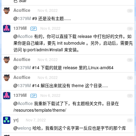
已 Star
Acoffice
Nov 6, 2022
13
@
1379M
#9 还是没有主题......
1379M
Nov 6, 2022
OP
14
@
Acoffice
有的，你可以直接下载 release 中打包好的文件。如
果你是自己编译，要先 init submodule 。另外，启动后，需要先
访问 ip:port/admin/#install 来安装。
Acoffice
Nov 6, 2022
15
@
1379M
#14 下载的就是 release 里的,Linux-amd64
Acoffice
Nov 6, 2022
16
@
1379M
#14 解压出来就没有 theme 这个目录.....
1379M
Nov 6, 2022
OP
17
@
Acoffice
我重新下载试了下，有主题相关文件。目录在
/resources/template/theme/
yrj
Nov 7, 2022
18
@
welong
哈哈，我看到这个名字第一反应也是字节的那个库