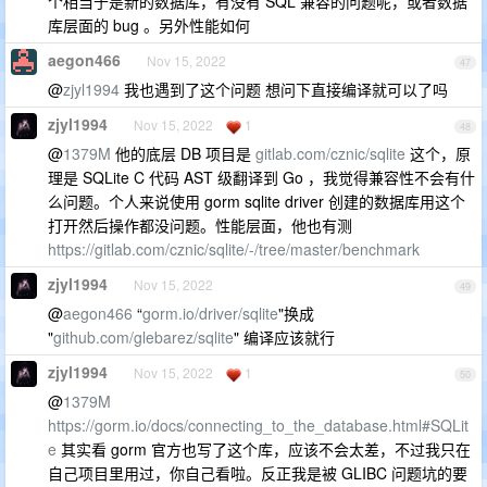
个相当于是新的数据库，有没有 SQL 兼容的问题呢，或者数据
库层面的 bug 。另外性能如何
aegon466
Nov 15, 2022
47
@
zjyl1994
我也遇到了这个问题 想问下直接编译就可以了吗
zjyl1994
Nov 15, 2022
1
48
@
1379M
他的底层 DB 项目是
gitlab.com/cznic/sqlite
这个，原
理是 SQLite C 代码 AST 级翻译到 Go ，我觉得兼容性不会有什
么问题。个人来说使用 gorm sqlite driver 创建的数据库用这个
打开然后操作都没问题。性能层面，他也有测
https://gitlab.com/cznic/sqlite/-/tree/master/benchmark
zjyl1994
Nov 15, 2022
49
@
aegon466
“
gorm.io/driver/sqlite
"换成
"
github.com/glebarez/sqlite
" 编译应该就行
zjyl1994
Nov 15, 2022
1
50
@
1379M
https://gorm.io/docs/connecting_to_the_database.html#SQLit
e
其实看 gorm 官方也写了这个库，应该不会太差，不过我只在
自己项目里用过，你自己看啦。反正我是被 GLIBC 问题坑的要