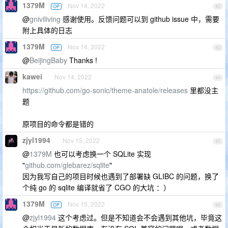
1379M
Nov 14, 2022
OP
42
@
gniviliving
感谢使用。反馈问题可以到 github issue 中，需要
附上具体的日志
1379M
Nov 14, 2022
OP
43
@
BeijingBaby
Thanks !
kawei
Nov 14, 2022
44
https://github.com/go-sonic/theme-anatole/releases
里都没主
题
原项目的命令都是错的
zjyl1994
Nov 15, 2022
45
@
1379M
也可以考虑换一个 SQLite 实现
"
github.com/glebarez/sqlite
"
因为我写自己的项目时候也遇到了部署缺 GLIBC 的问题，换了
个纯 go 的 sqlite 编译就省了 CGO 的大坑 ：）
1379M
Nov 15, 2022
OP
46
@
zjyl1994
这个考虑过。但是不知道会不会遇到其他坑，毕竟这