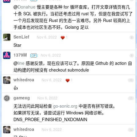
@
Donahue
慢主要是各种 for 循环查库，打开文章详情页有几
十条 SQL 被执行。当初还考虑过用 rust 写，但是在我尝试写了
一个月后发现现在 Rust 的生态一言难尽。另外 Rust 较高的上
手成本也对社区生态不好。Golang 足以
SenLief
Nov 6, 2022
1
8
Star
1379M
Nov 6, 2022
OP
9
@
line
感谢反馈，现在应该可以了。原因是 Github 的 action 自
动构建的时候没有 checkout submodule
whitedroa
Nov 6, 2022
1
10
👍
gamexg
Nov 6, 2022
11
无法访问此网站检查
go-sonic.org
中是否有拼写错误。
如果拼写无误，请尝试运行 Windows 网络诊断。
DNS_PROBE_FINISHED_NXDOMAIN
whitedroa
Nov 6, 2022
12