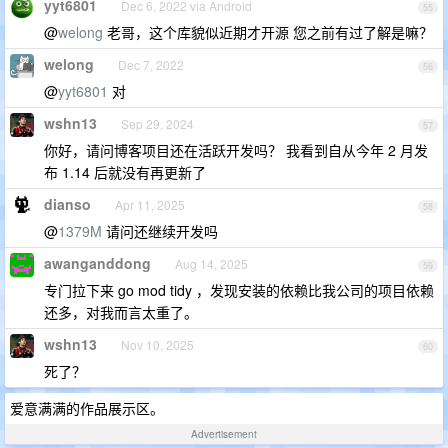
yyt6801
Dec 6, 2022 via Android
55
@
welong
老哥，这个库貌似近期才开源 您之前有过了解是嘛？
welong
Dec 7, 2022
56
@
yyt6801
对
wshn13
Sep 29, 2024
57
你好，请问博客项目还在活跃开发吗？ 我看到自从今年 2 月发
布 1.14 后就没有再更新了
dianso
Apr 11, 2025
58
@
1379M
请问还继续开发吗
awanganddong
Aug 14, 2025
59
专门拉下来 go mod tidy ，发现安装的依赖比我公司的项目依赖
还多，对我而言太重了。
wshn13
Nov 10, 2025
60
死了？
爱意满满的作品展示区。
Advertisement