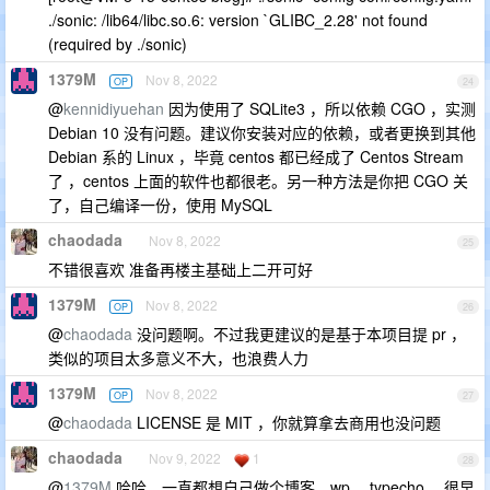
./sonic: /lib64/libc.so.6: version `GLIBC_2.28' not found
(required by ./sonic)
1379M
Nov 8, 2022
OP
24
@
kennidiyuehan
因为使用了 SQLite3 ，所以依赖 CGO ，实测
Debian 10 没有问题。建议你安装对应的依赖，或者更换到其他
Debian 系的 Linux ，毕竟 centos 都已经成了 Centos Stream
了 ，centos 上面的软件也都很老。另一种方法是你把 CGO 关
了，自己编译一份，使用 MySQL
chaodada
Nov 8, 2022
25
不错很喜欢 准备再楼主基础上二开可好
1379M
Nov 8, 2022
OP
26
@
chaodada
没问题啊。不过我更建议的是基于本项目提 pr ，
类似的项目太多意义不大，也浪费人力
1379M
Nov 8, 2022
OP
27
@
chaodada
LICENSE 是 MIT ，你就算拿去商用也没问题
chaodada
Nov 9, 2022
1
28
@
1379M
哈哈、一直都想自己做个博客、wp 、typecho 、很早